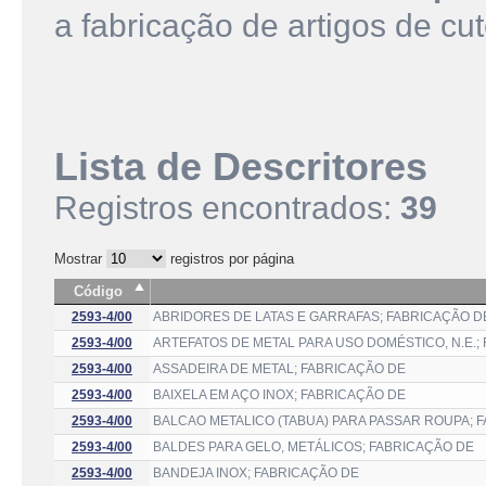
a fabricação de artigos de cu
Lista de Descritores
Registros encontrados:
39
Mostrar
registros por página
Código
2593-4/00
ABRIDORES DE LATAS E GARRAFAS; FABRICAÇÃO D
2593-4/00
ARTEFATOS DE METAL PARA USO DOMÉSTICO, N.E.;
2593-4/00
ASSADEIRA DE METAL; FABRICAÇÃO DE
2593-4/00
BAIXELA EM AÇO INOX; FABRICAÇÃO DE
2593-4/00
BALCAO METALICO (TABUA) PARA PASSAR ROUPA; 
2593-4/00
BALDES PARA GELO, METÁLICOS; FABRICAÇÃO DE
2593-4/00
BANDEJA INOX; FABRICAÇÃO DE