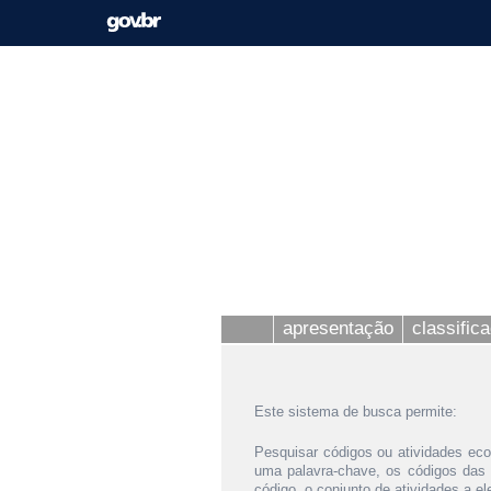
apresentação
classific
Este sistema de busca permite:
Pesquisar códigos ou atividades eco
uma palavra-chave, os códigos das
código, o conjunto de atividades a e