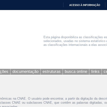
ACESSO À INFORMAÇÃO
IR
PARA
O
CONTEÚDO
Esta página disponibiliza as classificações e
selecionados, usadas no sistema estatístico 
as classificações internacionais a elas assoc
ações
documentação
estruturas
busca online
links
c
nômicas na CNAE. O usuário pode encontrar, a partir da digitação da descr
 classes CNAE ou subclasses CNAE, que contêm as palavras digitadas, ou 
le associadas;