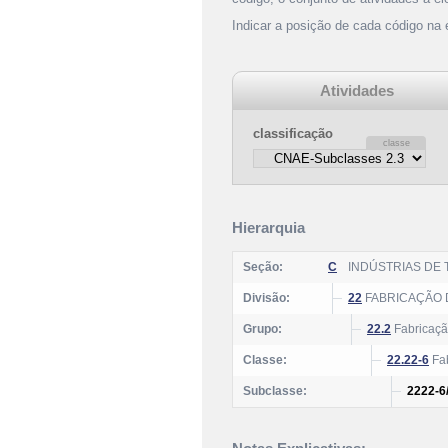
Indicar a posição de cada código na
Atividades
classificação
Hierarquia
Seção:
C
INDÚSTRIAS DE
Divisão:
22
FABRICAÇÃO 
Grupo:
22.2
Fabricação
Classe:
22.22-6
Fab
Subclasse:
2222-6