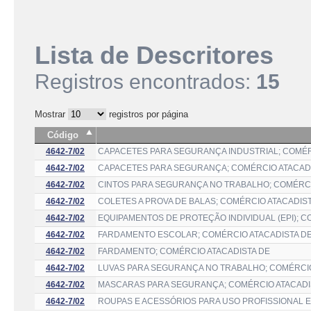
Lista de Descritores
Registros encontrados:
15
Mostrar
registros por página
Código
4642-7/02
CAPACETES PARA SEGURANÇA INDUSTRIAL; COMÉR
4642-7/02
CAPACETES PARA SEGURANÇA; COMÉRCIO ATACAD
4642-7/02
CINTOS PARA SEGURANÇA NO TRABALHO; COMÉRCI
4642-7/02
COLETES A PROVA DE BALAS; COMÉRCIO ATACADIS
4642-7/02
EQUIPAMENTOS DE PROTEÇÃO INDIVIDUAL (EPI); C
4642-7/02
FARDAMENTO ESCOLAR; COMÉRCIO ATACADISTA D
4642-7/02
FARDAMENTO; COMÉRCIO ATACADISTA DE
4642-7/02
LUVAS PARA SEGURANÇA NO TRABALHO; COMÉRCIO
4642-7/02
MASCARAS PARA SEGURANÇA; COMÉRCIO ATACADI
4642-7/02
ROUPAS E ACESSÓRIOS PARA USO PROFISSIONAL 