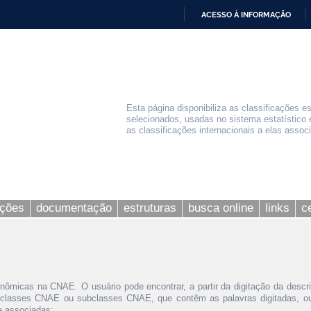
ACESSO À INFORMAÇÃO
IR
PARA
O
CONTEÚDO
Esta página disponibiliza as classificações e
selecionados, usadas no sistema estatístico 
as classificações internacionais a elas assoc
ações
documentação
estruturas
busca online
links
c
nômicas na CNAE. O usuário pode encontrar, a partir da digitação da descr
 classes CNAE ou subclasses CNAE, que contêm as palavras digitadas, ou 
le associadas;