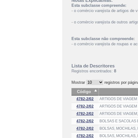
Notas Explicativas:
Esta subclasse compreende:
- o comércio varejista de artigos de 
- o comércio varejista de outros arti
Esta subclasse não compreende:
- o comércio varejista de roupas e a
Lista de Descritores
Registros encontrados:
8
Mostrar
registros por págin
Código
4782-2/02
ARTIGOS DE VIAGEM
4782-2/02
ARTIGOS DE VIAGEM
4782-2/02
ARTIGOS DE VIAGEM
4782-2/02
BOLSAS E SACOLAS 
4782-2/02
BOLSAS, MOCHILAS, 
4782-2/02
BOLSAS, MOCHILAS, 