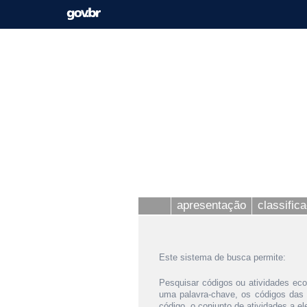
apresentação
classific
Este sistema de busca permite:
Pesquisar códigos ou atividades eco
uma palavra-chave, os códigos das
código, o conjunto de atividades a e