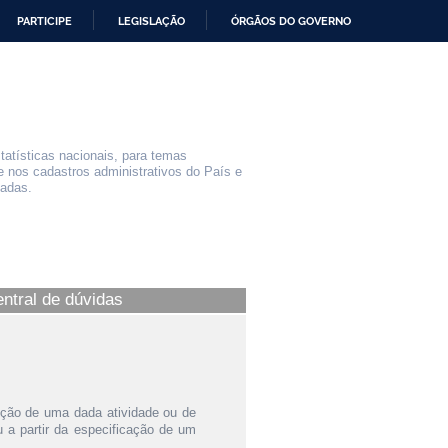
PARTICIPE
LEGISLAÇÃO
ÓRGÃOS DO GOVERNO
statísticas nacionais, para temas
e nos cadastros administrativos do País e
iadas.
entral de dúvidas
ição de uma dada atividade ou de
a partir da especificação de um