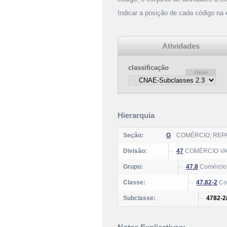
Indicar a posição de cada código na
Atividades
classificação
Hierarquia
Seção:
G
COMÉRCIO; REP
Divisão:
47
COMÉRCIO VA
Grupo:
47.8
Comércio 
Classe:
47.82-2
Com
Subclasse:
4782-2