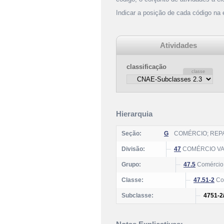
Indicar a posição de cada código na
Atividades
classificação
Hierarquia
Seção:
G
COMÉRCIO; REP
Divisão:
47
COMÉRCIO VA
Grupo:
47.5
Comércio 
Classe:
47.51-2
Com
Subclasse:
4751-2