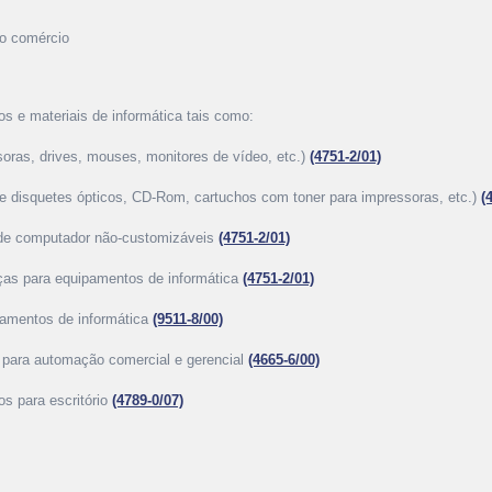
ao comércio
os e materiais de informática tais como:
soras, drives, mouses, monitores de vídeo, etc.)
(4751-2/01)
 e disquetes ópticos, CD-Rom, cartuchos com toner para impressoras, etc.)
(
s de computador não-customizáveis
(4751-2/01)
eças para equipamentos de informática
(4751-2/01)
pamentos de informática
(9511-8/00)
 para automação comercial e gerencial
(4665-6/00)
os para escritório
(4789-0/07)