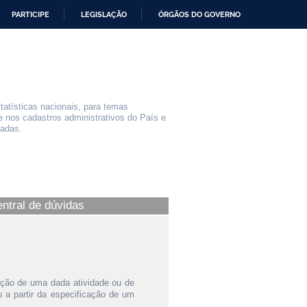
PARTICIPE
LEGISLAÇÃO
ÓRGÃOS DO GOVERNO
statísticas nacionais, para temas
e nos cadastros administrativos do País e
iadas.
entral de dúvidas
ição de uma dada atividade ou de
a partir da especificação de um