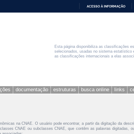
ACESSO À INFORMAÇÃO
IR
PARA
O
CONTEÚDO
Esta página disponibiliza as classificações e
selecionados, usadas no sistema estatístico 
as classificações internacionais a elas assoc
ações
documentação
estruturas
busca online
links
c
nômicas na CNAE. O usuário pode encontrar, a partir da digitação da descr
 classes CNAE ou subclasses CNAE, que contêm as palavras digitadas, ou 
le associadas;