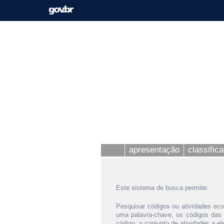
apresentação
classific
Este sistema de busca permite:
Pesquisar códigos ou atividades eco
uma palavra-chave, os códigos das
código, o conjunto de atividades a e