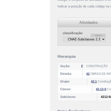
Indicar a posição de cada código na
Atividades
classificação
Hierarquia
Seção:
F
CONSTRUÇÃO
Divisão:
42
OBRAS DE IN
Grupo:
42.1
Construção
Classe:
42.12-0
Con
Subclasse:
4212-0