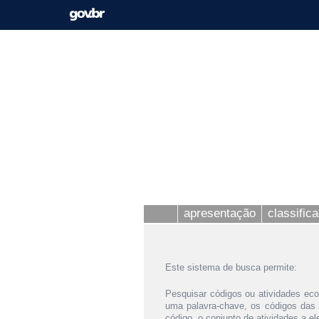
apresentação
classific
Este sistema de busca permite:
Pesquisar códigos ou atividades eco
uma palavra-chave, os códigos das
código, o conjunto de atividades a e