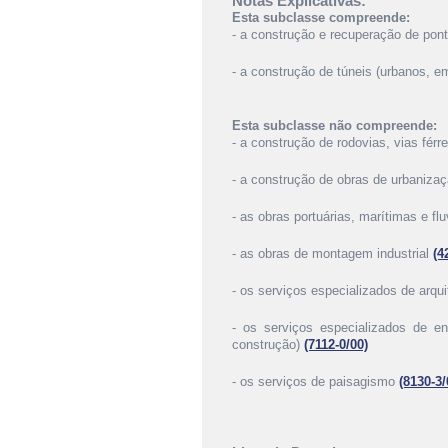
Notas Explicativas:
Esta subclasse compreende:
- a construção e recuperação de pont
- a construção de túneis (urbanos, em
Esta subclasse não compreende:
- a construção de rodovias, vias férr
- a construção de obras de urbaniza
- as obras portuárias, marítimas e fl
- as obras de montagem industrial
(4
- os serviços especializados de arqui
- os serviços especializados de en
construção)
(7112-0/00)
- os serviços de paisagismo
(8130-3/