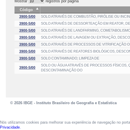
Mostrar
registros por página
Código
3900-5/00
SOLO ATRAVÉS DE COMBUSTÃO, PIRÓLISE OU INC
3900-5/00
SOLO ATRAVÉS DE DESSORTEAÇÃO EM REATOR, D
3900-5/00
SOLO ATRAVÉS DE LANDFARMING, COMETABOLISMO
3900-5/00
SOLO ATRAVÉS DE LAVAGEM OU EXTRAÇÃO, DESC
3900-5/00
SOLO ATRAVÉS DE PROCESSOS DE VITRIFICAÇÃO 
3900-5/00
SOLO ATRAVÉS DE REATORES BIOLÓGICOS, DESC
3900-5/00
SOLO CONTAMINADO; LIMPEZA DE
SOLO OU ÁGUA ATRAVÉS DE PROCESSOS FÍSICOS, 
3900-5/00
DESCONTAMINAÇÃO DO
© 2026 IBGE - Instituto Brasileiro de Geografia e Estatística
Nós utilizamos cookies para melhorar sua experiência de navegação no port
Privacidade.