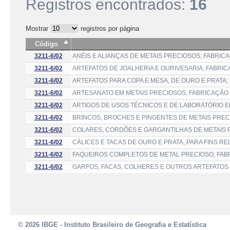
Registros encontrados:
16
Mostrar
registros por página
Código
3211-6/02
ANÉIS E ALIANÇAS DE METAIS PRECIOSOS; FABRIC
3211-6/02
ARTEFATOS DE JOALHERIA E OURIVESARIA; FABRI
3211-6/02
ARTEFATOS PARA COPA E MESA, DE OURO E PRATA;
3211-6/02
ARTESANATO EM METAIS PRECIOSOS; FABRICAÇÃO
3211-6/02
ARTIGOS DE USOS TÉCNICOS E DE LABORATÓRIO 
3211-6/02
BRINCOS, BROCHES E PINGENTES DE METAIS PREC
3211-6/02
COLARES, CORDÕES E GARGANTILHAS DE METAIS 
3211-6/02
CÁLICES E TACAS DE OURO E PRATA, PARA FINS RE
3211-6/02
FAQUEIROS COMPLETOS DE METAL PRECIOSO; FAB
3211-6/02
GARFOS, FACAS, COLHERES E OUTROS ARTEFATOS 
© 2026 IBGE - Instituto Brasileiro de Geografia e Estatística