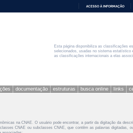
ACESSO À INFORMAÇÃO
IR
PARA
O
CONTEÚDO
Esta página disponibiliza as classificações e
selecionados, usadas no sistema estatístico 
as classificações internacionais a elas assoc
ações
documentação
estruturas
busca online
links
c
nômicas na CNAE. O usuário pode encontrar, a partir da digitação da descr
 classes CNAE ou subclasses CNAE, que contêm as palavras digitadas, ou 
le associadas;