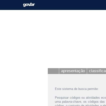
apresentação
classific
Este sistema de busca permite:
Pesquisar códigos ou atividades eco
uma palavra-chave, os códigos das
código, o conjunto de atividades a e