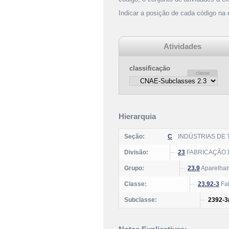
Indicar a posição de cada código na
Atividades
classificação
Hierarquia
Seção:
C
INDÚSTRIAS DE
Divisão:
23
FABRICAÇÃO 
Grupo:
23.9
Aparelham
Classe:
23.92-3
Fab
Subclasse:
2392-3