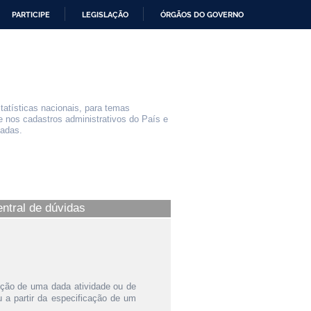
PARTICIPE
LEGISLAÇÃO
ÓRGÃOS DO GOVERNO
statísticas nacionais, para temas
e nos cadastros administrativos do País e
iadas.
entral de dúvidas
ição de uma dada atividade ou de
a partir da especificação de um