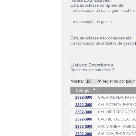
Notas Explicativas:
Esta subclasse compreende:
- a fabricação de cal virgem e cal hid
- a fabricação de gesso
Esta subclasse não compreende:
- a fabricação de artefatos de gesso
Lista de Descritores
Registros encontrados:
9
Mostrar
registros por págin
Código
2392-3/00
CAL APAGADA; FABR
2392-3/00
CAL EXTINTA; FABRI
2392-3/00
CAL HIDRATADA (EXT
2392-3/00
CAL HIDRÁULICA; F
2392-3/00
CAL VIRGEM; FABRI
2392-3/00
CAL VIVA; FABRICAÇ