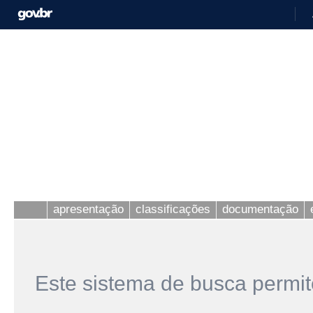
apresentação
classificações
documentação
Este sistema de busca permit