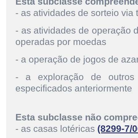
Esta subclasse compreend
- as atividades de sorteio via t
- as atividades de operação 
operadas por moedas
- a operação de jogos de azar
- a exploração de outro
especificados anteriormente
Esta subclasse não compre
- as casas lotéricas
(8299-7/0