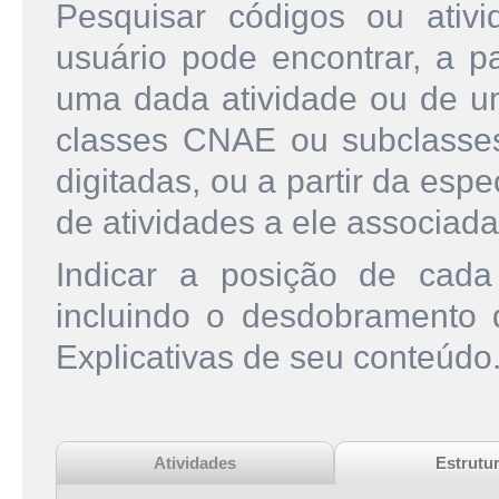
Pesquisar códigos ou ati
usuário pode encontrar, a pa
uma dada atividade ou de u
classes CNAE ou subclasse
digitadas, ou a partir da esp
de atividades a ele associada
Indicar a posição de cad
incluindo o desdobramento
Explicativas de seu conteúdo
Atividades
Estrutu