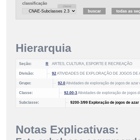
classificação
Hierarquia
Seção:
R
ARTES, CULTURA, ESPORTE E RECREAÇÃO
Divisão:
92
ATIVIDADES DE EXPLORAÇÃO DE JOGOS DE 
Grupo:
92.0
Atividades de exploração de jogos de azar 
Classe:
92.00-3
Atividades de exploração de jogos d
Subclasse:
9200-3/99 Exploração de jogos de azar
Notas Explicativas: