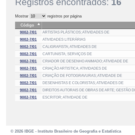
Registros encontrados:
16
Mostrar
registros por página
Código
9002-7/01
ARTISTAS PLÁSTICOS; ATIVIDADES DE
9002-7/01
ATIVIDADES LITERÁRIAS
9002-7/01
CALIGRAFISTA; ATIVIDADES DE
9002-7/01
CARTUNISTA; SERVIÇOS DE
9002-7/01
CRIADOR DE DESENHO ANIMADO; ATIVIDADE DE
9002-7/01
CRIAÇÃO ARTISTICA; ATIVIDADES DE
9002-7/01
CRIAÇÃO DE FOTOGRAVURAS; ATIVIDADE DE
9002-7/01
DESENHISTAS E COLORISTAS; ATIVIDADES DE
9002-7/01
DIREITOS AUTORAIS DE OBRAS DE ARTE; GESTÃO D
9002-7/01
ESCRITOR; ATIVIDADE DE
© 2026 IBGE - Instituto Brasileiro de Geografia e Estatística