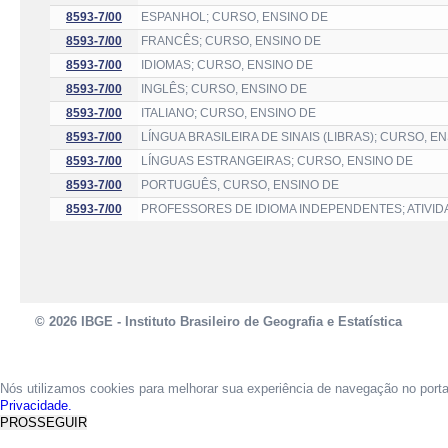
8593-7/00
ESPANHOL; CURSO, ENSINO DE
8593-7/00
FRANCÊS; CURSO, ENSINO DE
8593-7/00
IDIOMAS; CURSO, ENSINO DE
8593-7/00
INGLÊS; CURSO, ENSINO DE
8593-7/00
ITALIANO; CURSO, ENSINO DE
8593-7/00
LÍNGUA BRASILEIRA DE SINAIS (LIBRAS); CURSO, E
8593-7/00
LÍNGUAS ESTRANGEIRAS; CURSO, ENSINO DE
8593-7/00
PORTUGUÊS, CURSO, ENSINO DE
8593-7/00
PROFESSORES DE IDIOMA INDEPENDENTES; ATIVID
© 2026 IBGE - Instituto Brasileiro de Geografia e Estatística
Nós utilizamos cookies para melhorar sua experiência de navegação no port
Privacidade.
PROSSEGUIR