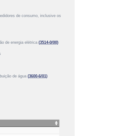
edidores de consumo, inclusive os
ção de energia elétrica
(3514-0/00)
s
ibuição de água
(3600-6/01)