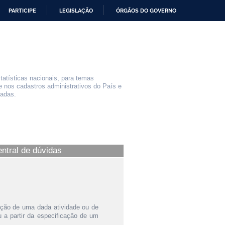
PARTICIPE
LEGISLAÇÃO
ÓRGÃOS DO GOVERNO
statísticas nacionais, para temas
e nos cadastros administrativos do País e
iadas.
entral de dúvidas
ição de uma dada atividade ou de
a partir da especificação de um