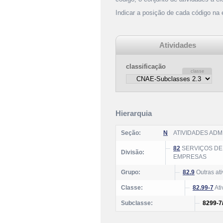
Indicar a posição de cada código na
Atividades
classificação
Hierarquia
Seção:
N
ATIVIDADES AD
82
SERVIÇOS DE 
Divisão:
EMPRESAS
Grupo:
82.9
Outras at
Classe:
82.99-7
Ati
Subclasse:
8299-7