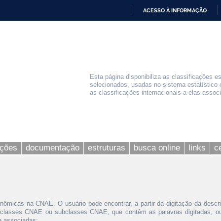
ACESSO À INFORMAÇÃO
IR
PARA
O
CONTEÚDO
Esta página disponibiliza as classificações e
selecionados, usadas no sistema estatístico 
as classificações internacionais a elas assoc
ações
documentação
estruturas
busca online
links
c
nômicas na CNAE. O usuário pode encontrar, a partir da digitação da descr
 classes CNAE ou subclasses CNAE, que contêm as palavras digitadas, ou 
le associadas;