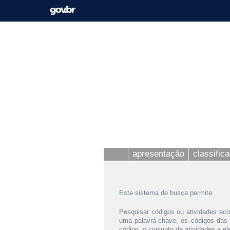
apresentação
classific
Este sistema de busca permite:
Pesquisar códigos ou atividades eco
uma palavra-chave, os códigos das
código, o conjunto de atividades a e