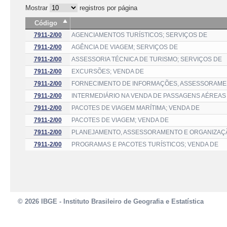
Mostrar
registros por página
Código
7911-2/00
AGENCIAMENTOS TURÍSTICOS; SERVIÇOS DE
7911-2/00
AGÊNCIA DE VIAGEM; SERVIÇOS DE
7911-2/00
ASSESSORIA TÉCNICA DE TURISMO; SERVIÇOS DE
7911-2/00
EXCURSÕES; VENDA DE
7911-2/00
FORNECIMENTO DE INFORMAÇÕES, ASSESSORAMEN
7911-2/00
INTERMEDIÁRIO NA VENDA DE PASSAGENS AÉREAS
7911-2/00
PACOTES DE VIAGEM MARÍTIMA; VENDA DE
7911-2/00
PACOTES DE VIAGEM; VENDA DE
7911-2/00
PLANEJAMENTO, ASSESSORAMENTO E ORGANIZAÇ
7911-2/00
PROGRAMAS E PACOTES TURÍSTICOS; VENDA DE
© 2026 IBGE - Instituto Brasileiro de Geografia e Estatística