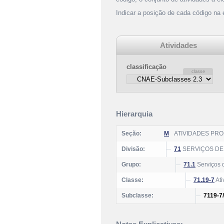
Indicar a posição de cada código na
Atividades
classificação
Hierarquia
Seção:
M
ATIVIDADES PROF
Divisão:
71
SERVIÇOS DE 
Grupo:
71.1
Serviços d
Classe:
71.19-7
Ati
Subclasse:
7119-7