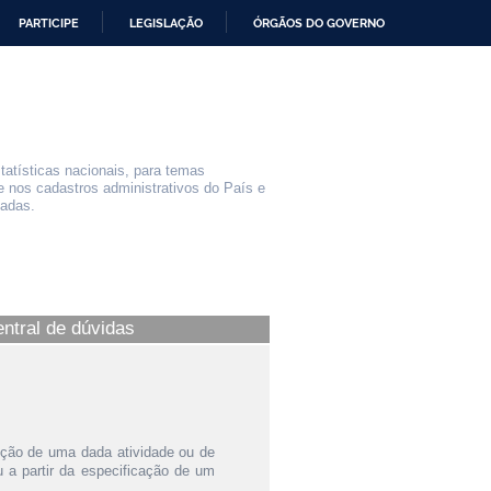
PARTICIPE
LEGISLAÇÃO
ÓRGÃOS DO GOVERNO
statísticas nacionais, para temas
e nos cadastros administrativos do País e
iadas.
entral de dúvidas
ição de uma dada atividade ou de
a partir da especificação de um