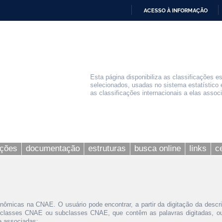
ACESSO À INFORMAÇÃO
IR
PARA
O
CONTEÚDO
Esta página disponibiliza as classificações e
selecionados, usadas no sistema estatístico 
as classificações internacionais a elas assoc
ações
documentação
estruturas
busca online
links
c
nômicas na CNAE. O usuário pode encontrar, a partir da digitação da descr
 classes CNAE ou subclasses CNAE, que contêm as palavras digitadas, ou 
le associadas;