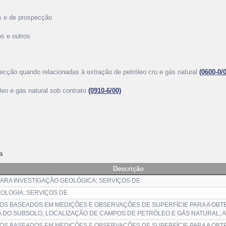
os e de prospecção
os e outros
pecção quando relacionadas à extração de petróleo cru e gás natural
(0600-0/
leo e gás natural sob contrato
(0910-6/00)
a
Descrição
PARA INVESTIGAÇÃO GEOLÓGICA; SERVIÇOS DE
OLOGIA; SERVIÇOS DE
OS BASEADOS EM MEDIÇÕES E OBSERVAÇÕES DE SUPERFÍCIE PARA A OB
 DO SUBSOLO, LOCALIZAÇÃO DE CAMPOS DE PETRÓLEO E GÁS NATURAL; A
OS BASEADOS EM MEDIÇÕES E OBSERVAÇÕES DE SUPERFÍCIE PARA A OB