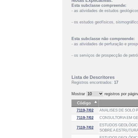
Notas Explicativas:
Esta subclasse compreende:
- as atividades de estudos geológic
- os estudos geofísicos, sismográfic
Esta subclasse não compreende:
- as atividades de perfuração e pros
- os serviços de prospecção de petró
Lista de Descritores
Registros encontrados:
17
Mostrar
registros por págin
Código
7119-7/02
ANALISES DE SOLO 
7119-7/02
CONSULTORIA EM GE
ESTUDOS GEOLÓGIC
7119-7/02
SOBRE A ESTRUTURA
ESTUDOS GEOLÓGIC