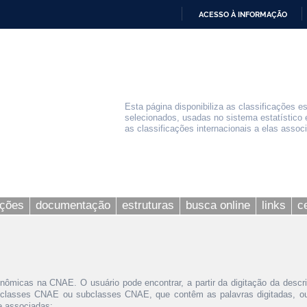
ACESSO À INFORMAÇÃO
IR
PARA
O
CONTEÚDO
Esta página disponibiliza as classificações e
selecionados, usadas no sistema estatístico 
as classificações internacionais a elas assoc
ações
documentação
estruturas
busca online
links
c
nômicas na CNAE. O usuário pode encontrar, a partir da digitação da descr
 classes CNAE ou subclasses CNAE, que contêm as palavras digitadas, ou 
le associadas;