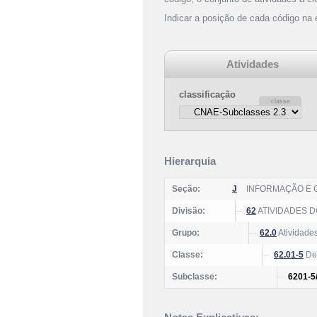
Indicar a posição de cada código na
Atividades
classificação
Hierarquia
Seção:
J
INFORMAÇÃO E
Divisão:
62
ATIVIDADES 
Grupo:
62.0
Atividades
Classe:
62.01-5
Des
Subclasse:
6201-5