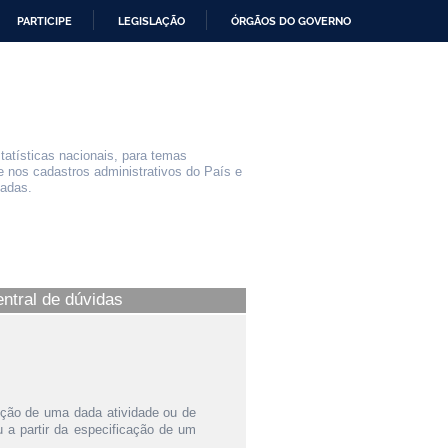
PARTICIPE
LEGISLAÇÃO
ÓRGÃOS DO GOVERNO
statísticas nacionais, para temas
e nos cadastros administrativos do País e
iadas.
entral de dúvidas
ição de uma dada atividade ou de
a partir da especificação de um