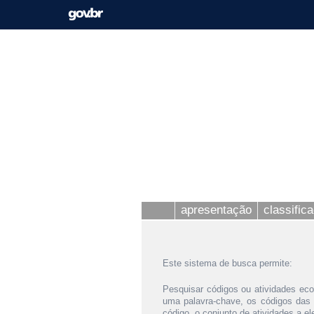
apresentação
classific
Este sistema de busca permite:
Pesquisar códigos ou atividades eco
uma palavra-chave, os códigos das
código, o conjunto de atividades a e