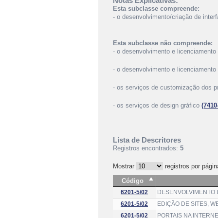
Notas Explicativas:
Esta subclasse compreende:
- o desenvolvimento/criação de interf
Esta subclasse não compreende:
- o desenvolvimento e licenciament
- o desenvolvimento e licenciament
- os serviços de customização dos 
- os serviços de design gráfico
(7410
Lista de Descritores
Registros encontrados:
5
Mostrar
registros por págin
Código
6201-5/02
DESENVOLVIMENTO D
6201-5/02
EDIÇÃO DE SITES, W
6201-5/02
PORTAIS NA INTERN