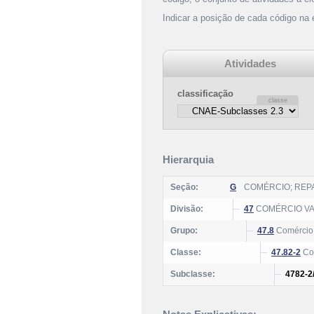
Indicar a posição de cada código na
Atividades
classificação
Hierarquia
Seção:
G
COMÉRCIO; REP
Divisão:
47
COMÉRCIO VA
Grupo:
47.8
Comércio 
Classe:
47.82-2
Com
Subclasse:
4782-2