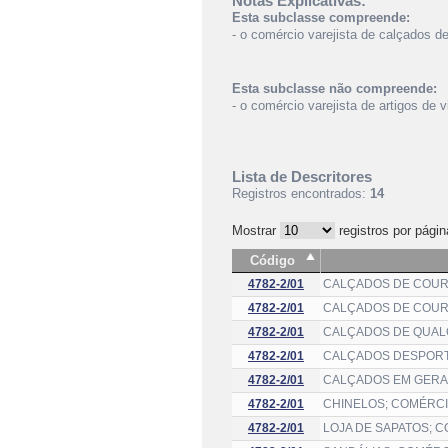
Notas Explicativas:
Esta subclasse compreende:
- o comércio varejista de calçados de
Esta subclasse não compreende:
- o comércio varejista de artigos de 
Lista de Descritores
Registros encontrados:
14
Mostrar
registros por págin
Código
4782-2/01
CALÇADOS DE COURO
4782-2/01
CALÇADOS DE COUR
4782-2/01
CALÇADOS DE QUALQ
4782-2/01
CALÇADOS DESPORTI
4782-2/01
CALÇADOS EM GERAL
4782-2/01
CHINELOS; COMÉRCI
4782-2/01
LOJA DE SAPATOS; 