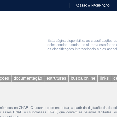
ACESSO À INFORMAÇÃO
IR
PARA
O
CONTEÚDO
Esta página disponibiliza as classificações e
selecionados, usadas no sistema estatístico 
as classificações internacionais a elas assoc
ações
documentação
estruturas
busca online
links
c
nômicas na CNAE. O usuário pode encontrar, a partir da digitação da descr
 classes CNAE ou subclasses CNAE, que contêm as palavras digitadas, ou 
le associadas;