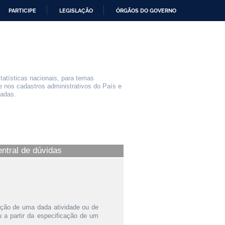
PARTICIPE
LEGISLAÇÃO
ÓRGÃOS DO GOVERNO
statísticas nacionais, para temas
e nos cadastros administrativos do País e
iadas.
entral de dúvidas
ição de uma dada atividade ou de
a partir da especificação de um