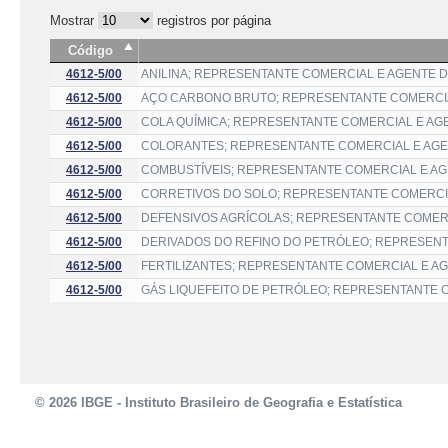
Mostrar
registros por página
Código
4612-5/00
ANILINA; REPRESENTANTE COMERCIAL E AGENTE 
4612-5/00
AÇO CARBONO BRUTO; REPRESENTANTE COMERCIA
4612-5/00
COLA QUÍMICA; REPRESENTANTE COMERCIAL E AG
4612-5/00
COLORANTES; REPRESENTANTE COMERCIAL E AGE
4612-5/00
COMBUSTÍVEIS; REPRESENTANTE COMERCIAL E A
4612-5/00
CORRETIVOS DO SOLO; REPRESENTANTE COMERCI
4612-5/00
DEFENSIVOS AGRÍCOLAS; REPRESENTANTE COMER
4612-5/00
DERIVADOS DO REFINO DO PETRÓLEO; REPRESEN
4612-5/00
FERTILIZANTES; REPRESENTANTE COMERCIAL E A
4612-5/00
GÁS LIQUEFEITO DE PETRÓLEO; REPRESENTANTE 
© 2026 IBGE - Instituto Brasileiro de Geografia e Estatística