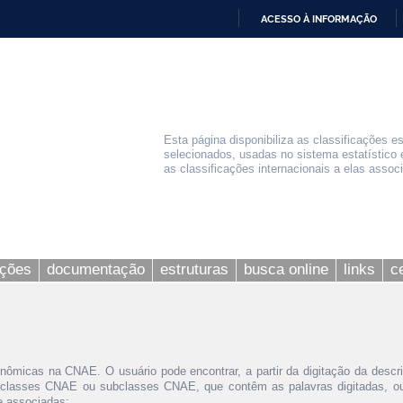
ACESSO À INFORMAÇÃO
IR
PARA
O
CONTEÚDO
Esta página disponibiliza as classificações e
selecionados, usadas no sistema estatístico 
as classificações internacionais a elas assoc
ações
documentação
estruturas
busca online
links
c
nômicas na CNAE. O usuário pode encontrar, a partir da digitação da descr
 classes CNAE ou subclasses CNAE, que contêm as palavras digitadas, ou 
le associadas;