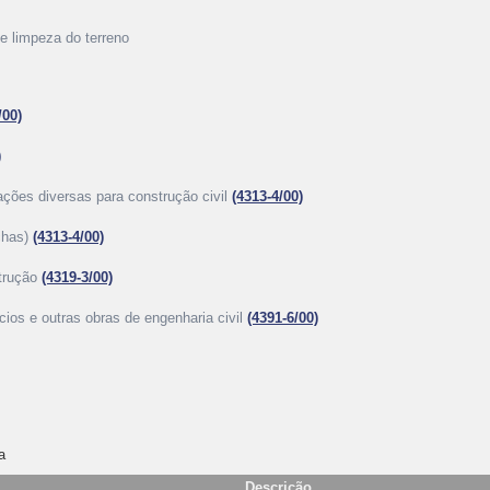
 e limpeza do terreno
/00)
)
ações diversas para construção civil
(4313-4/00)
chas)
(4313-4/00)
strução
(4319-3/00)
cios e outras obras de engenharia civil
(4391-6/00)
a
Descrição