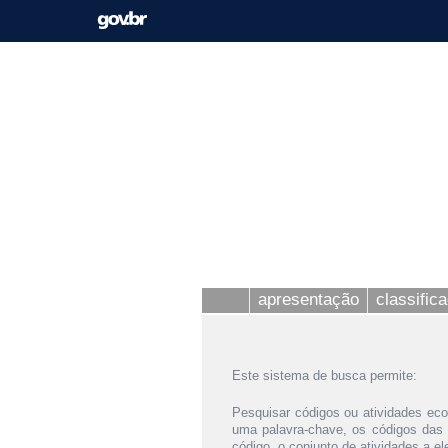
apresentação
classific
Este sistema de busca permite:
Pesquisar códigos ou atividades eco
uma palavra-chave, os códigos das
código, o conjunto de atividades a e