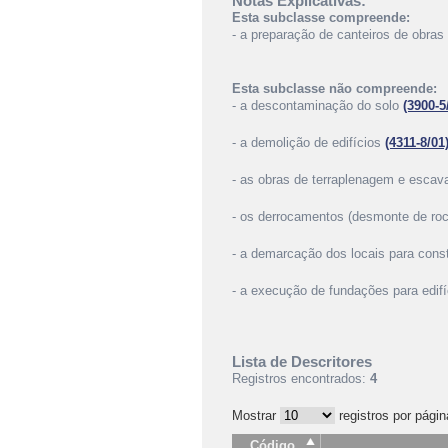
Notas Explicativas:
Esta subclasse compreende:
- a preparação de canteiros de obras
Esta subclasse não compreende:
- a descontaminação do solo
(3900-5
- a demolição de edifícios
(4311-8/01
- as obras de terraplenagem e escav
- os derrocamentos (desmonte de ro
- a demarcação dos locais para con
- a execução de fundações para edifí
Lista de Descritores
Registros encontrados:
4
Mostrar
registros por págin
Código