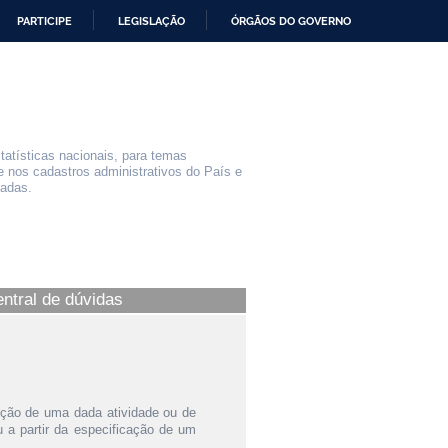
PARTICIPE
LEGISLAÇÃO
ÓRGÃOS DO GOVERNO
statísticas nacionais, para temas
e nos cadastros administrativos do País e
iadas.
entral de dúvidas
ição de uma dada atividade ou de
a partir da especificação de um