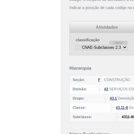
Indicar a posição de cada código na
Atividades
classificação
Hierarquia
Seção:
F
CONSTRUÇÃO
Divisão:
43
SERVIÇOS ES
Grupo:
43.1
Demolição
Classe:
43.11-8
Dem
Subclasse:
4311-8