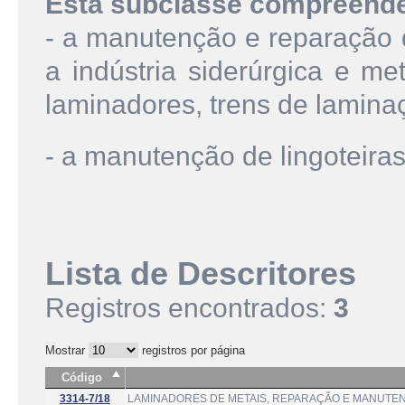
Esta subclasse compreend
- a manutenção e reparação
a indústria siderúrgica e me
laminadores, trens de laminaç
- a manutenção de lingoteiras
Lista de Descritores
Registros encontrados:
3
Mostrar
registros por página
Código
3314-7/18
LAMINADORES DE METAIS, REPARAÇÃO E MANUTE