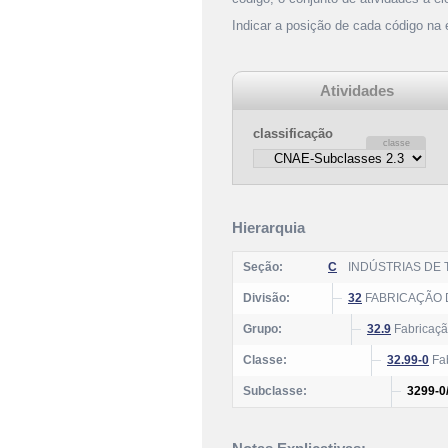
Indicar a posição de cada código na
Atividades
classificação
Hierarquia
Seção:
C
INDÚSTRIAS DE
Divisão:
32
FABRICAÇÃO 
Grupo:
32.9
Fabricaçã
Classe:
32.99-0
Fab
Subclasse:
3299-0