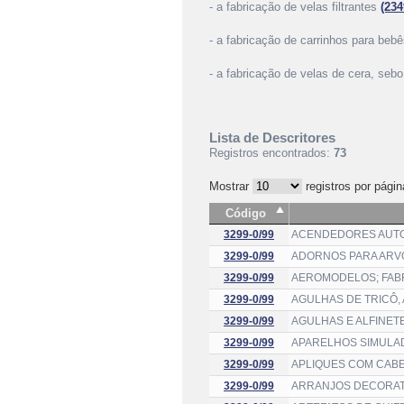
- a fabricação de velas filtrantes
(234
- a fabricação de carrinhos para beb
- a fabricação de velas de cera, sebo,
Lista de Descritores
Registros encontrados:
73
Mostrar
registros por págin
Código
3299-0/99
ACENDEDORES AUTO
3299-0/99
ADORNOS PARA ARVO
3299-0/99
AEROMODELOS; FAB
3299-0/99
AGULHAS DE TRICÔ,
3299-0/99
AGULHAS E ALFINET
3299-0/99
APARELHOS SIMULAD
3299-0/99
APLIQUES COM CABE
3299-0/99
ARRANJOS DECORAT