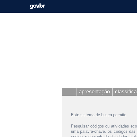
apresentação
classific
Este sistema de busca permite:
Pesquisar códigos ou atividades eco
uma palavra-chave, os códigos das
código, o conjunto de atividades a e