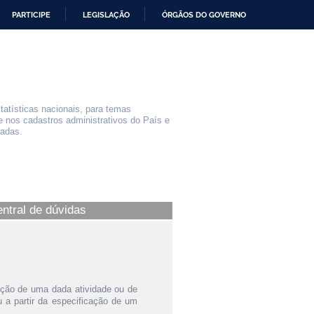
PARTICIPE
LEGISLAÇÃO
ÓRGÃOS DO GOVERNO
statísticas nacionais, para temas
e nos cadastros administrativos do País e
iadas.
entral de dúvidas
ição de uma dada atividade ou de
a partir da especificação de um