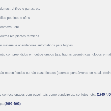
plumas, chifres e garras, etc.
ílios postiços e afins
 carnaval, etc.
 outros recipientes térmicos
uer material e acendedores automáticos para fogões
s não compreendidos em outros grupos (giz, figuras geométricas, globos e mate
não especificados ou não classificados (adornos para árvores de natal, piteira
tas confeccionados com papel, tais como bandeirolas, confetes, etc.
(1749-4/0
nça
(2092-4/03)