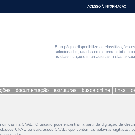
ACESSO À INFORMAÇÃO
IR
PARA
O
CONTEÚDO
Esta página disponibiliza as classificações e
selecionados, usadas no sistema estatístico 
as classificações internacionais a elas assoc
ações
documentação
estruturas
busca online
links
c
nômicas na CNAE. O usuário pode encontrar, a partir da digitação da descr
 classes CNAE ou subclasses CNAE, que contêm as palavras digitadas, ou 
le associadas;