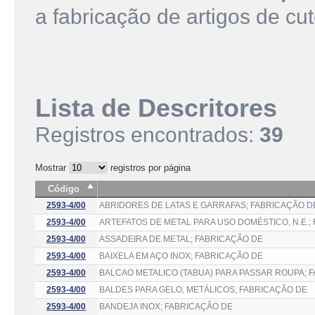
a fabricação de artigos de cu
Lista de Descritores
Registros encontrados:
39
Mostrar
registros por página
Código
2593-4/00
ABRIDORES DE LATAS E GARRAFAS; FABRICAÇÃO D
2593-4/00
ARTEFATOS DE METAL PARA USO DOMÉSTICO, N.E.;
2593-4/00
ASSADEIRA DE METAL; FABRICAÇÃO DE
2593-4/00
BAIXELA EM AÇO INOX; FABRICAÇÃO DE
2593-4/00
BALCAO METALICO (TABUA) PARA PASSAR ROUPA; 
2593-4/00
BALDES PARA GELO, METÁLICOS; FABRICAÇÃO DE
2593-4/00
BANDEJA INOX; FABRICAÇÃO DE