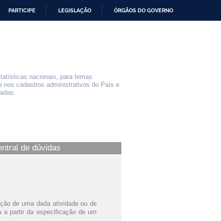
PARTICIPE
LEGISLAÇÃO
ÓRGÃOS DO GOVERNO
statísticas nacionais, para temas
e nos cadastros administrativos do País e
iadas.
entral de dúvidas
ição de uma dada atividade ou de
a partir da especificação de um