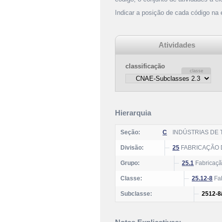
Indicar a posição de cada código na
Atividades
classificação
Hierarquia
Seção:
C
INDÚSTRIAS DE
Divisão:
25
FABRICAÇÃO 
Grupo:
25.1
Fabricação
Classe:
25.12-8
Fab
Subclasse:
2512-8