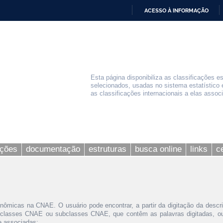
ACESSO À INFORMAÇÃO
IR
PARA
O
CONTEÚDO
Esta página disponibiliza as classificações e
selecionados, usadas no sistema estatístico 
as classificações internacionais a elas assoc
ações
documentação
estruturas
busca online
links
c
nômicas na CNAE. O usuário pode encontrar, a partir da digitação da descr
 classes CNAE ou subclasses CNAE, que contêm as palavras digitadas, ou 
le associadas;