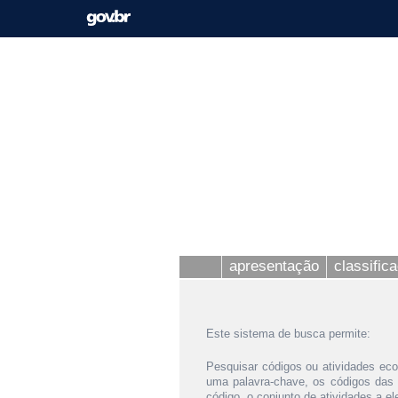
apresentação
classific
Este sistema de busca permite:
Pesquisar códigos ou atividades eco
uma palavra-chave, os códigos das
código, o conjunto de atividades a e