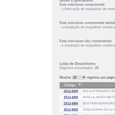
Notas Explicativas:
Esta subclasse compreende:
- a fabricação de esquadrias de metal
Esta subclasse compreende tamb
- a instalação de esquadrias metálic
Esta subclasse não compreende:
- a instalação de esquadrias metálic
Lista de Descritores
Registros encontrados:
25
Mostrar
registros por págin
Código
2512-8/00
BALAUSTRADAS E BA
2512-8/00
BASCULANTES METÁL
2512-8/00
BOX PARA BANHEIRO
2512-8/00
ESQUADRIAS DE ALU