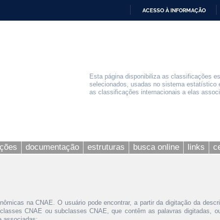
ACESSO À INFORMAÇÃO
IR
PARA
O
CONTEÚDO
Esta página disponibiliza as classificações e
selecionados, usadas no sistema estatístico 
as classificações internacionais a elas assoc
ações
documentação
estruturas
busca online
links
c
nômicas na CNAE. O usuário pode encontrar, a partir da digitação da descr
 classes CNAE ou subclasses CNAE, que contêm as palavras digitadas, ou 
le associadas;