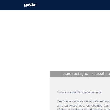
apresentação
classific
Este sistema de busca permite:
Pesquisar códigos ou atividades eco
uma palavra-chave, os códigos das
código, o conjunto de atividades a e