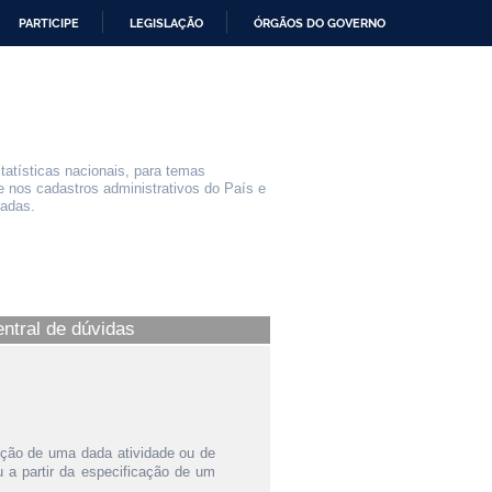
PARTICIPE
LEGISLAÇÃO
ÓRGÃOS DO GOVERNO
statísticas nacionais, para temas
e nos cadastros administrativos do País e
iadas.
entral de dúvidas
ição de uma dada atividade ou de
a partir da especificação de um