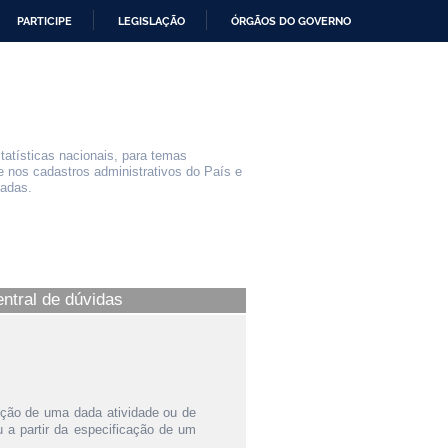
PARTICIPE
LEGISLAÇÃO
ÓRGÃOS DO GOVERNO
statísticas nacionais, para temas
e nos cadastros administrativos do País e
iadas.
entral de dúvidas
ição de uma dada atividade ou de
a partir da especificação de um