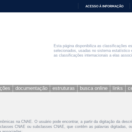
ACESSO À INFORMAÇÃO
IR
PARA
O
CONTEÚDO
Esta página disponibiliza as classificações e
selecionados, usadas no sistema estatístico 
as classificações internacionais a elas assoc
ações
documentação
estruturas
busca online
links
c
nômicas na CNAE. O usuário pode encontrar, a partir da digitação da descr
 classes CNAE ou subclasses CNAE, que contêm as palavras digitadas, ou 
le associadas;