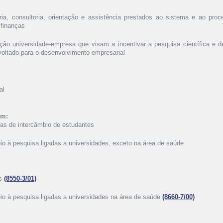
ria, consultoria, orientação e assistência prestados ao sistema e ao pr
 finanças
ção universidade-empresa que visam a incentivar a pesquisa científica e d
voltado para o desenvolvimento empresarial
al
ém:
as de intercâmbio de estudantes
io à pesquisa ligadas a universidades, exceto na área de saúde
es
(8550-3/01)
oio à pesquisa ligadas a universidades na área de saúde
(8660-7/00)