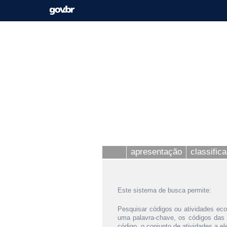
apresentação
classific
Este sistema de busca permite:
Pesquisar códigos ou atividades eco
uma palavra-chave, os códigos das
código, o conjunto de atividades a e