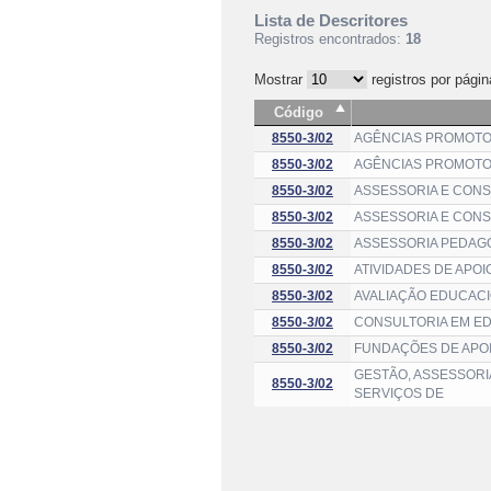
Lista de Descritores
Registros encontrados:
18
Mostrar
registros por págin
Código
8550-3/02
AGÊNCIAS PROMOTO
8550-3/02
AGÊNCIAS PROMOTO
8550-3/02
ASSESSORIA E CONS
8550-3/02
ASSESSORIA E CONS
8550-3/02
ASSESSORIA PEDAGÓ
8550-3/02
ATIVIDADES DE APOI
8550-3/02
AVALIAÇÃO EDUCACI
8550-3/02
CONSULTORIA EM E
8550-3/02
FUNDAÇÕES DE APOI
GESTÃO, ASSESSORI
8550-3/02
SERVIÇOS DE