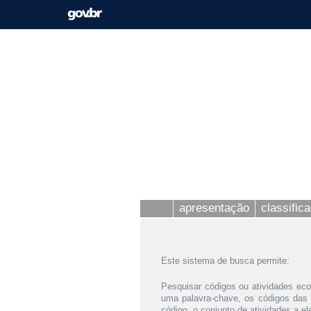
apresentação
classific
Este sistema de busca permite:
Pesquisar códigos ou atividades eco
uma palavra-chave, os códigos das
código, o conjunto de atividades a e