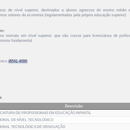
rsos de nível superior, destinados a alunos egressos do ensino médio 
ersos setores da economia (regulamentados pela própria educação superior)
ém:
sos normais em nível superior, que são cursos para licenciatura de profis
 ensino fundamental
cnico
(8541-4/00)
a
Descrição
CIATURA DE PROFISSIONAIS EM EDUCAÇÃO INFANTIL
IONAL DE NÍVEL TECNOLÓGICO
IONAL TECNOLÓGICA DE GRADUAÇÃO