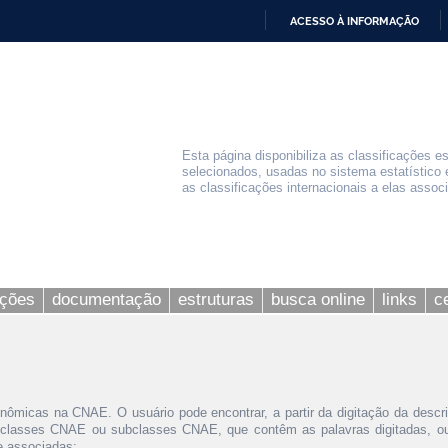
ACESSO À INFORMAÇÃO
IR
PARA
O
CONTEÚDO
Esta página disponibiliza as classificações e
selecionados, usadas no sistema estatístico 
as classificações internacionais a elas assoc
ações
documentação
estruturas
busca online
links
c
nômicas na CNAE. O usuário pode encontrar, a partir da digitação da descr
 classes CNAE ou subclasses CNAE, que contêm as palavras digitadas, ou 
le associadas;