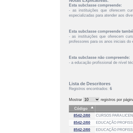
Notas Explicativas:
Esta subclasse compreende:
- as instituições que oferecem cu
especializadas para atender aos div
Esta subclasse compreende tamb
- as instituições que oferecem cur
professores para os anos iniciais do
Esta subclasse não compreende:
- a educação profissional de nível té
Lista de Descritores
Registros encontrados:
6
Mostrar
registros por págin
Código
8542-2/00
CURSOS PARA LICEN
8542-2/00
EDUCAÇÃO PROFISS
8542-2/00
EDUCAÇÃO PROFISS