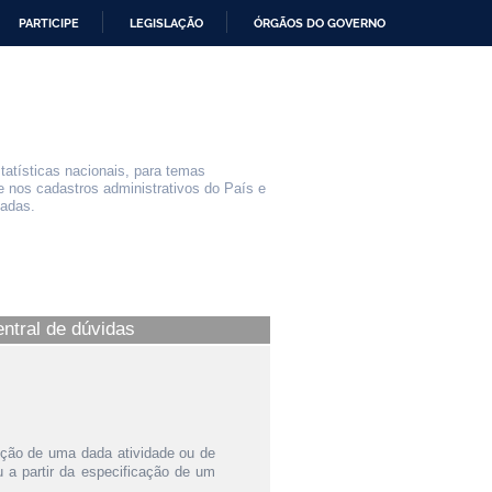
PARTICIPE
LEGISLAÇÃO
ÓRGÃOS DO GOVERNO
statísticas nacionais, para temas
e nos cadastros administrativos do País e
iadas.
entral de dúvidas
ição de uma dada atividade ou de
a partir da especificação de um