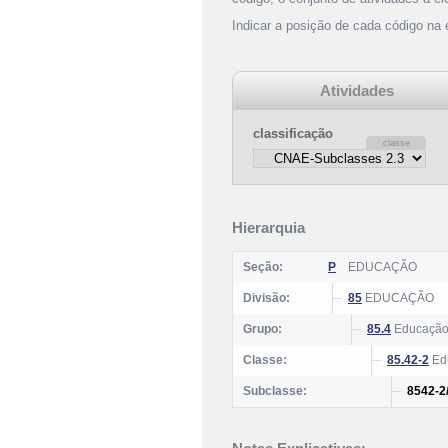
Indicar a posição de cada código na
Atividades
classificação
Hierarquia
Seção:
P
EDUCAÇÃO
Divisão:
85
EDUCAÇÃO
Grupo:
85.4
Educação p
Classe:
85.42-2
Edu
Subclasse:
8542-2/