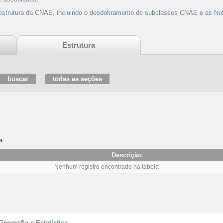
 estrutura da CNAE, incluindo o desdobramento de subclasses CNAE e as Not
Estrutura
a
Descrição
Nenhum registro encontrado na tabela
Geografia e Estatística