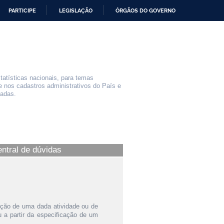
PARTICIPE
LEGISLAÇÃO
ÓRGÃOS DO GOVERNO
statísticas nacionais, para temas
e nos cadastros administrativos do País e
iadas.
entral de dúvidas
ição de uma dada atividade ou de
a partir da especificação de um