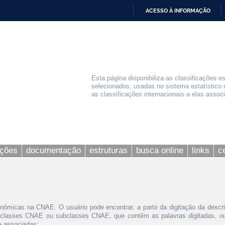
ACESSO À INFORMAÇÃO
IR
PARA
O
CONTEÚDO
Esta página disponibiliza as classificações e
selecionados, usadas no sistema estatístico 
as classificações internacionais a elas assoc
ações
documentação
estruturas
busca online
links
c
nômicas na CNAE. O usuário pode encontrar, a partir da digitação da descr
 classes CNAE ou subclasses CNAE, que contêm as palavras digitadas, ou 
le associadas;