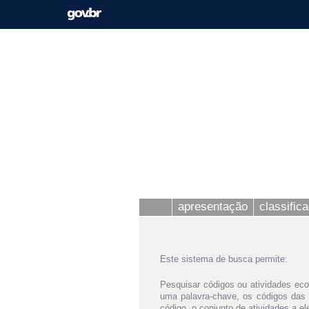
apresentação
classific
Este sistema de busca permite:
Pesquisar códigos ou atividades eco
uma palavra-chave, os códigos das
código, o conjunto de atividades a e