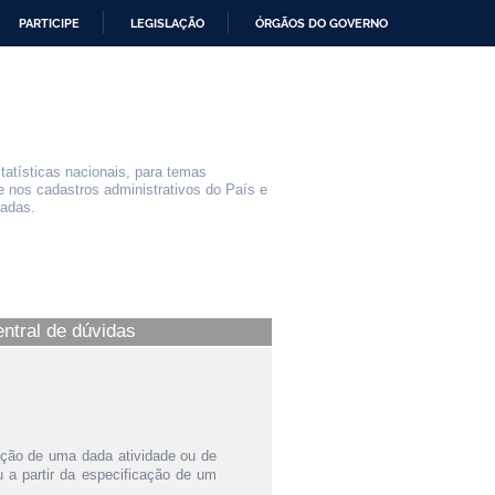
PARTICIPE
LEGISLAÇÃO
ÓRGÃOS DO GOVERNO
statísticas nacionais, para temas
e nos cadastros administrativos do País e
iadas.
entral de dúvidas
ição de uma dada atividade ou de
a partir da especificação de um