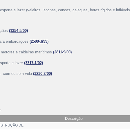
porte e lazer (veleiros, lanchas, canoas, caiaques, botes rígidos e infláveis,
cações
(1354-5/00)
 para embarcações
(2599-3/99)
, motores e caldeiras marítimos
(2811-9/00)
sporte e lazer
(3317-1/02)
as, com ou sem vela
(3230-2/00)
a
Descrição
ONSTRUÇÃO DE