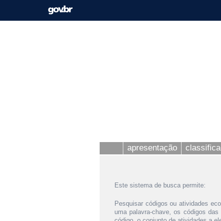
apresentação
classific
Este sistema de busca permite:
Pesquisar códigos ou atividades eco
uma palavra-chave, os códigos das
código, o conjunto de atividades a e