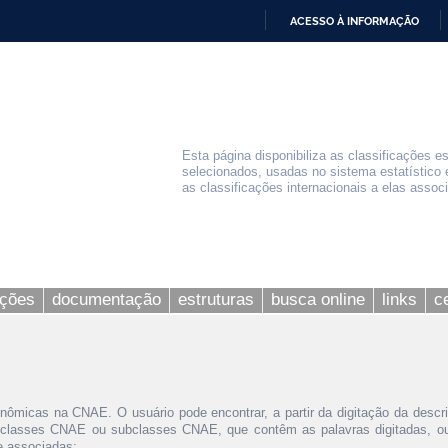
ACESSO À INFORMAÇÃO
IR
PARA
O
CONTEÚDO
Esta página disponibiliza as classificações e
selecionados, usadas no sistema estatístico 
as classificações internacionais a elas assoc
ações
documentação
estruturas
busca online
links
c
nômicas na CNAE. O usuário pode encontrar, a partir da digitação da descr
 classes CNAE ou subclasses CNAE, que contêm as palavras digitadas, ou 
le associadas;