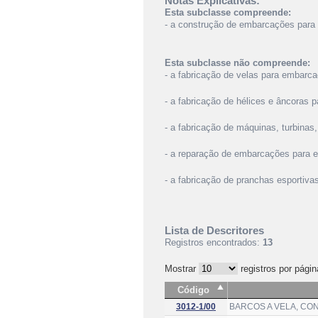
Notas Explicativas:
Esta subclasse compreende:
- a construção de embarcações para es
Esta subclasse não compreende:
- a fabricação de velas para embar
- a fabricação de hélices e âncoras
- a fabricação de máquinas, turbinas
- a reparação de embarcações para e
- a fabricação de pranchas esportiv
Lista de Descritores
Registros encontrados:
13
Mostrar
registros por págin
Código
3012-1/00
BARCOS A VELA, C