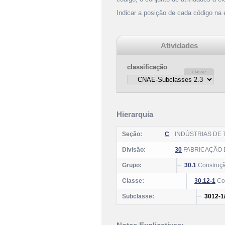
Indicar a posição de cada código na
Atividades
classificação
Hierarquia
Seção:
C
INDÚSTRIAS DE
Divisão:
30
FABRICAÇÃO 
Grupo:
30.1
Construç
Classe:
30.12-1
Con
Subclasse:
3012-1