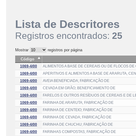
Lista de Descritores
Registros encontrados:
25
Mostrar
registros por página
Código
1069-4/00
ALIMENTOS A BASE DE CEREAIS OU DE FLOCOS DE
1069-4/00
APERITIVOS E ALIMENTOS A BASE DE ARARUTA, CEN
1069-4/00
AVEIA BENEFICIADA; FABRICAÇÃO DE
1069-4/00
CEVADA EM GRÃO; BENEFICIAMENTO DE
1069-4/00
FARELOS E OUTROS RESÍDUOS DE CEREAIS E DE 
1069-4/00
FARINHA DE ARARUTA; FABRICAÇÃO DE
1069-4/00
FARINHA DE CENTEIO; FABRICAÇÃO DE
1069-4/00
FARINHA DE CEVADA; FABRICAÇÃO DE
1069-4/00
FARINHA DE CHUCHU; FABRICAÇÃO DE
1069-4/00
FARINHAS COMPOSTAS; FABRICAÇÃO DE