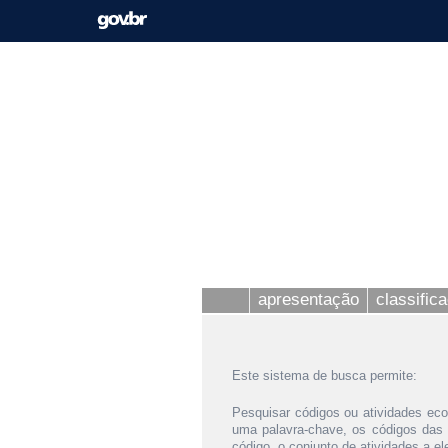
apresentação
classific
Este sistema de busca permite:
Pesquisar códigos ou atividades eco
uma palavra-chave, os códigos das
código, o conjunto de atividades a e