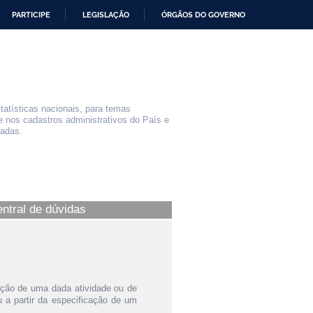
PARTICIPE
LEGISLAÇÃO
ÓRGÃOS DO GOVERNO
statísticas nacionais, para temas
e nos cadastros administrativos do País e
iadas.
entral de dúvidas
ição de uma dada atividade ou de
a partir da especificação de um