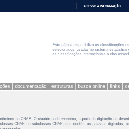
ACESSO À INFORMAÇÃO
IR
PARA
O
CONTEÚDO
Esta página disponibiliza as classificações e
selecionados, usadas no sistema estatístico 
as classificações internacionais a elas assoc
ações
documentação
estruturas
busca online
links
c
nômicas na CNAE. O usuário pode encontrar, a partir da digitação da descr
 classes CNAE ou subclasses CNAE, que contêm as palavras digitadas, ou 
le associadas;