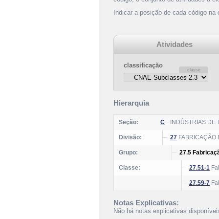
Indicar a posição de cada código na
Atividades
classificação
Hierarquia
Seção:
C
INDÚSTRIAS DE
Divisão:
27
FABRICAÇÃO D
Grupo:
27.5 Fabricaç
Classe:
27.51-1
Fab
27.59-7
Fab
Notas Explicativas:
Não há notas explicativas disponívei