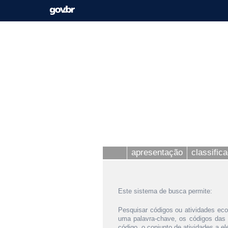
apresentação
classific
Este sistema de busca permite:
Pesquisar códigos ou atividades eco
uma palavra-chave, os códigos das
código, o conjunto de atividades a e