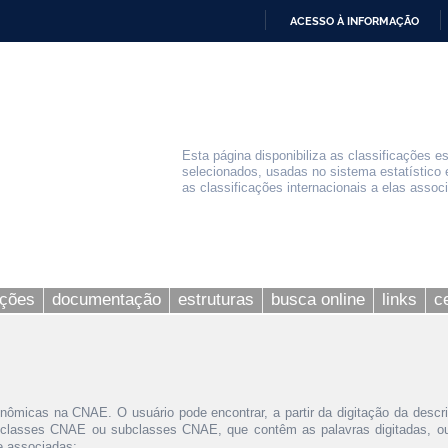
ACESSO À INFORMAÇÃO
IR
PARA
O
CONTEÚDO
Esta página disponibiliza as classificações e
selecionados, usadas no sistema estatístico 
as classificações internacionais a elas assoc
ações
documentação
estruturas
busca online
links
c
nômicas na CNAE. O usuário pode encontrar, a partir da digitação da descr
 classes CNAE ou subclasses CNAE, que contêm as palavras digitadas, ou 
le associadas;