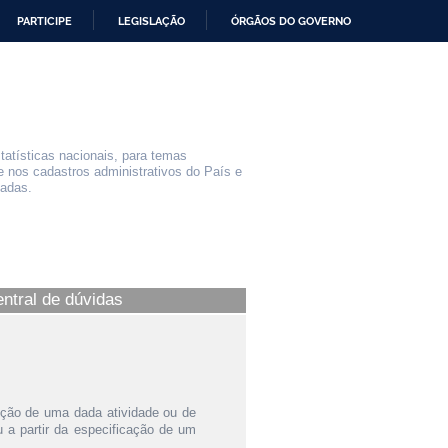
PARTICIPE
LEGISLAÇÃO
ÓRGÃOS DO GOVERNO
statísticas nacionais, para temas
e nos cadastros administrativos do País e
iadas.
entral de dúvidas
ição de uma dada atividade ou de
a partir da especificação de um