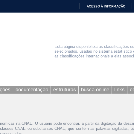
ACESSO À INFORMAÇÃO
IR
PARA
O
CONTEÚDO
Esta página disponibiliza as classificações e
selecionados, usadas no sistema estatístico 
as classificações internacionais a elas assoc
ações
documentação
estruturas
busca online
links
c
nômicas na CNAE. O usuário pode encontrar, a partir da digitação da descr
 classes CNAE ou subclasses CNAE, que contêm as palavras digitadas, ou 
le associadas;