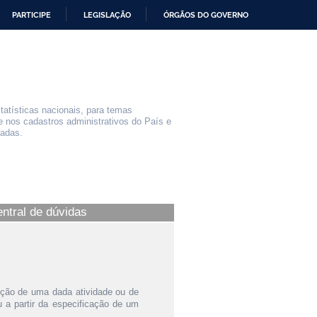
PARTICIPE
LEGISLAÇÃO
ÓRGÃOS DO GOVERNO
statísticas nacionais, para temas
e nos cadastros administrativos do País e
iadas.
entral de dúvidas
ição de uma dada atividade ou de
a partir da especificação de um