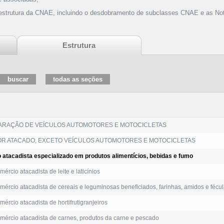
 estrutura da CNAE, incluindo o desdobramento de subclasses CNAE e as Not
Estrutura
ARAÇÃO DE VEÍCULOS AUTOMOTORES E MOTOCICLETAS
R ATACADO, EXCETO VEÍCULOS AUTOMOTORES E MOTOCICLETAS
 atacadista especializado em produtos alimentícios, bebidas e fumo
ércio atacadista de leite e laticínios
ércio atacadista de cereais e leguminosas beneficiados, farinhas, amidos e fécu
ércio atacadista de hortifrutigranjeiros
ércio atacadista de carnes, produtos da carne e pescado