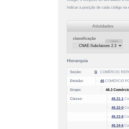
Indicar a posição de cada código na
Atividades
classificação
Hierarquia
Seção:
G
COMÉRCIO; REP
Divisão:
46
COMÉRCIO PO
Grupo:
46.3 Comércio
Classe:
46.31-1
Com
46.32-0
Com
46.33-8
Com
46.34-6
Com