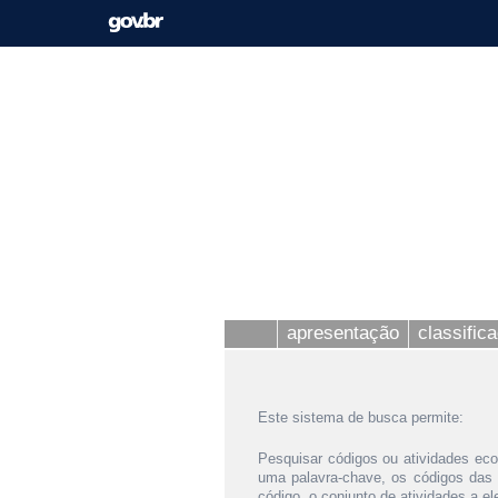
apresentação
classific
Este sistema de busca permite:
Pesquisar códigos ou atividades eco
uma palavra-chave, os códigos das
código, o conjunto de atividades a e