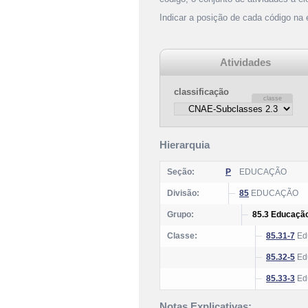
Indicar a posição de cada código na
Atividades
classificação
Hierarquia
Seção:
P
EDUCAÇÃO
Divisão:
85
EDUCAÇÃO
Grupo:
85.3 Educação
Classe:
85.31-7
Edu
85.32-5
Edu
85.33-3
Edu
Notas Explicativas: