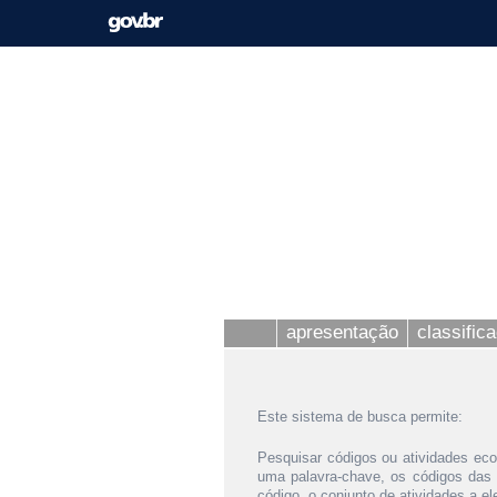
apresentação
classific
Este sistema de busca permite:
Pesquisar códigos ou atividades eco
uma palavra-chave, os códigos das
código, o conjunto de atividades a e