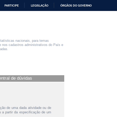
PARTICIPE
LEGISLAÇÃO
ÓRGÃOS DO GOVERNO
statísticas nacionais, para temas
e nos cadastros administrativos do País e
iadas.
entral de dúvidas
ição de uma dada atividade ou de
a partir da especificação de um