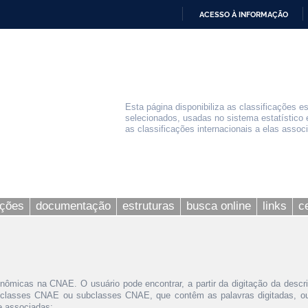
ACESSO À INFORMAÇÃO
IR
PARA
O
CONTEÚDO
Esta página disponibiliza as classificações e
selecionados, usadas no sistema estatístico 
as classificações internacionais a elas assoc
ações
documentação
estruturas
busca online
links
c
nômicas na CNAE. O usuário pode encontrar, a partir da digitação da descr
 classes CNAE ou subclasses CNAE, que contêm as palavras digitadas, ou 
le associadas;