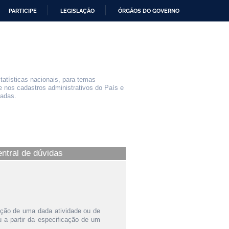
PARTICIPE
LEGISLAÇÃO
ÓRGÃOS DO GOVERNO
statísticas nacionais, para temas
e nos cadastros administrativos do País e
iadas.
entral de dúvidas
ição de uma dada atividade ou de
a partir da especificação de um