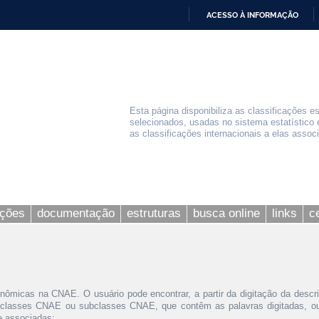
ACESSO À INFORMAÇÃO
IR
PARA
O
CONTEÚDO
Esta página disponibiliza as classificações e
selecionados, usadas no sistema estatístico 
as classificações internacionais a elas assoc
ações
documentação
estruturas
busca online
links
c
nômicas na CNAE. O usuário pode encontrar, a partir da digitação da descr
 classes CNAE ou subclasses CNAE, que contêm as palavras digitadas, ou 
le associadas;