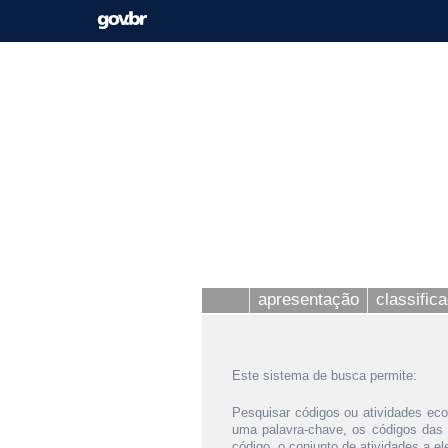
apresentação
classific
Este sistema de busca permite:
Pesquisar códigos ou atividades eco
uma palavra-chave, os códigos das
código, o conjunto de atividades a e