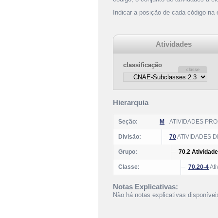
Indicar a posição de cada código na
Atividades
classificação
Hierarquia
Seção:
M
ATIVIDADES PROF
Divisão:
70
ATIVIDADES 
Grupo:
70.2 Atividad
Classe:
70.20-4
Ati
Notas Explicativas:
Não há notas explicativas disponívei