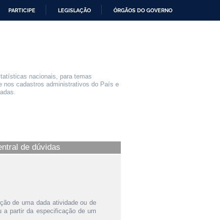
PARTICIPE
LEGISLAÇÃO
ÓRGÃOS DO GOVERNO
statísticas nacionais, para temas
e nos cadastros administrativos do País e
iadas.
entral de dúvidas
ição de uma dada atividade ou de
a partir da especificação de um