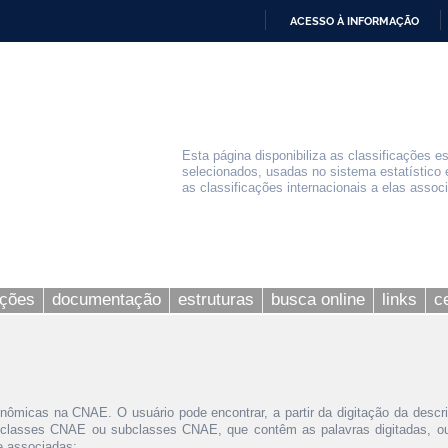
ACESSO À INFORMAÇÃO
IR
PARA
O
CONTEÚDO
Esta página disponibiliza as classificações e
selecionados, usadas no sistema estatístico 
as classificações internacionais a elas assoc
ações
documentação
estruturas
busca online
links
c
nômicas na CNAE. O usuário pode encontrar, a partir da digitação da descr
 classes CNAE ou subclasses CNAE, que contêm as palavras digitadas, ou 
le associadas;