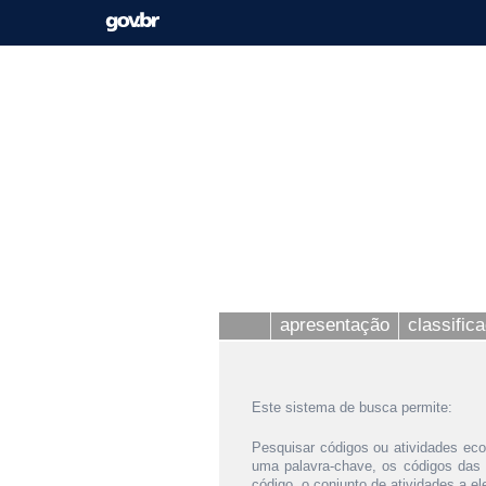
apresentação
classific
Este sistema de busca permite:
Pesquisar códigos ou atividades eco
uma palavra-chave, os códigos das
código, o conjunto de atividades a e