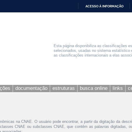
ACESSO À INFORMAÇÃO
IR
PARA
O
CONTEÚDO
Esta página disponibiliza as classificações e
selecionados, usadas no sistema estatístico 
as classificações internacionais a elas assoc
ações
documentação
estruturas
busca online
links
c
nômicas na CNAE. O usuário pode encontrar, a partir da digitação da descr
 classes CNAE ou subclasses CNAE, que contêm as palavras digitadas, ou 
le associadas;