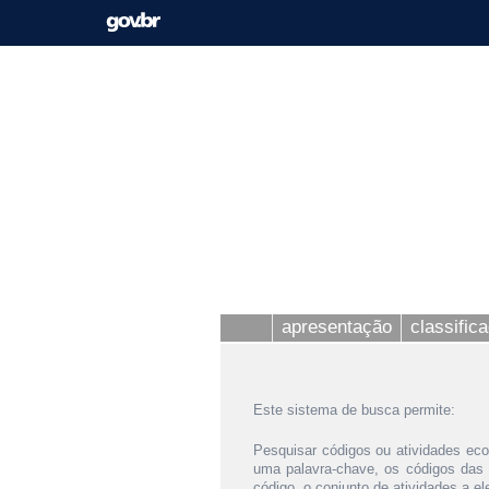
apresentação
classific
Este sistema de busca permite:
Pesquisar códigos ou atividades eco
uma palavra-chave, os códigos das
código, o conjunto de atividades a e