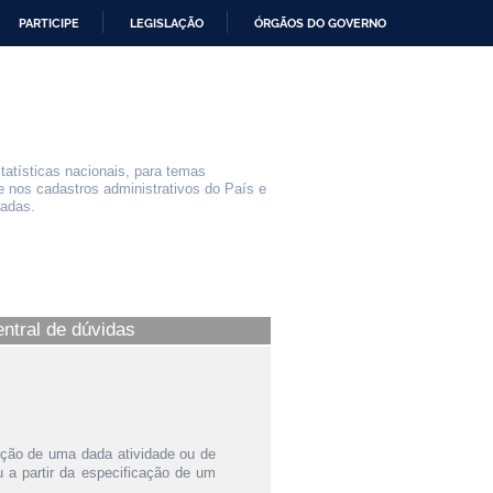
PARTICIPE
LEGISLAÇÃO
ÓRGÃOS DO GOVERNO
statísticas nacionais, para temas
e nos cadastros administrativos do País e
iadas.
entral de dúvidas
ição de uma dada atividade ou de
a partir da especificação de um