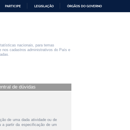
PARTICIPE
LEGISLAÇÃO
ÓRGÃOS DO GOVERNO
statísticas nacionais, para temas
e nos cadastros administrativos do País e
iadas.
entral de dúvidas
ição de uma dada atividade ou de
a partir da especificação de um