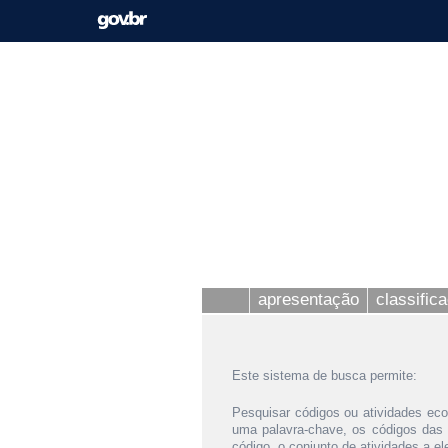
apresentação
classific
Este sistema de busca permite:
Pesquisar códigos ou atividades eco
uma palavra-chave, os códigos das
código, o conjunto de atividades a e