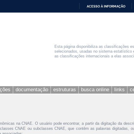
ACESSO À INFORMAÇÃO
IR
PARA
O
CONTEÚDO
Esta página disponibiliza as classificações e
selecionados, usadas no sistema estatístico 
as classificações internacionais a elas assoc
ações
documentação
estruturas
busca online
links
c
nômicas na CNAE. O usuário pode encontrar, a partir da digitação da descr
 classes CNAE ou subclasses CNAE, que contêm as palavras digitadas, ou 
le associadas;