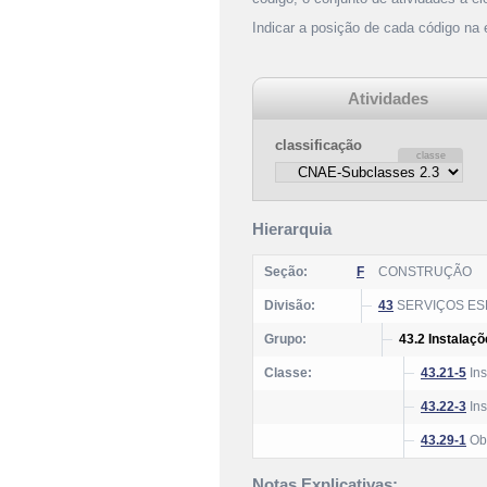
Indicar a posição de cada código na
Atividades
classificação
Hierarquia
Seção:
F
CONSTRUÇÃO
Divisão:
43
SERVIÇOS ES
Grupo:
43.2 Instalaçõ
Classe:
43.21-5
Ins
43.22-3
Ins
43.29-1
Obr
Notas Explicativas: