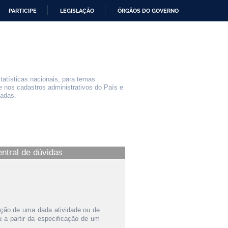
PARTICIPE
LEGISLAÇÃO
ÓRGÃOS DO GOVERNO
statísticas nacionais, para temas
e nos cadastros administrativos do País e
iadas.
entral de dúvidas
ição de uma dada atividade ou de
a partir da especificação de um