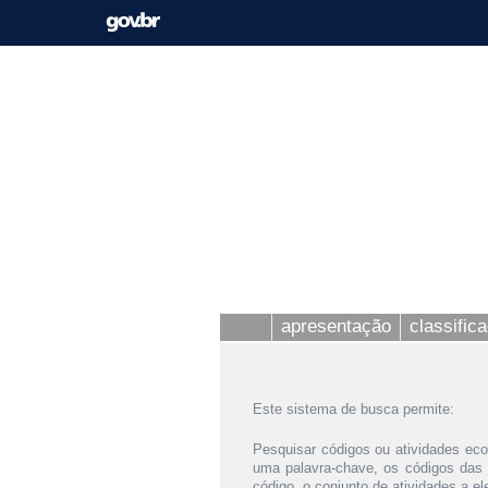
apresentação
classific
Este sistema de busca permite:
Pesquisar códigos ou atividades eco
uma palavra-chave, os códigos das
código, o conjunto de atividades a e