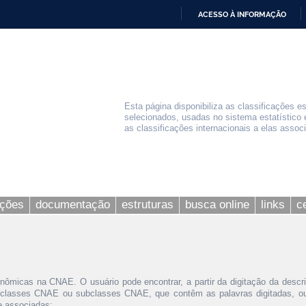
ACESSO À INFORMAÇÃO
IR
PARA
O
CONTEÚDO
Esta página disponibiliza as classificações e
selecionados, usadas no sistema estatístico 
as classificações internacionais a elas assoc
ações
documentação
estruturas
busca online
links
c
nômicas na CNAE. O usuário pode encontrar, a partir da digitação da descr
 classes CNAE ou subclasses CNAE, que contêm as palavras digitadas, ou 
le associadas;