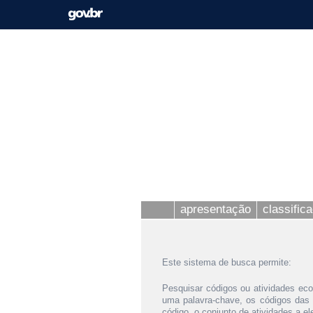
apresentação
classific
Este sistema de busca permite:
Pesquisar códigos ou atividades eco
uma palavra-chave, os códigos das
código, o conjunto de atividades a e