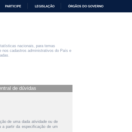
PARTICIPE
LEGISLAÇÃO
ÓRGÃOS DO GOVERNO
statísticas nacionais, para temas
e nos cadastros administrativos do País e
iadas.
entral de dúvidas
ição de uma dada atividade ou de
a partir da especificação de um