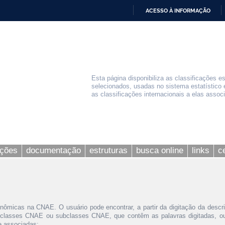
ACESSO À INFORMAÇÃO
IR
PARA
O
CONTEÚDO
Esta página disponibiliza as classificações e
selecionados, usadas no sistema estatístico 
as classificações internacionais a elas assoc
ações
documentação
estruturas
busca online
links
c
nômicas na CNAE. O usuário pode encontrar, a partir da digitação da descr
 classes CNAE ou subclasses CNAE, que contêm as palavras digitadas, ou 
le associadas;