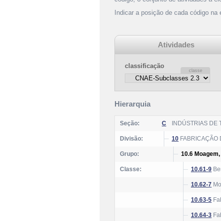
Indicar a posição de cada código na
Atividades
classificação
Hierarquia
Seção:
C
INDÚSTRIAS DE
Divisão:
10
FABRICAÇÃO 
Grupo:
10.6 Moagem, 
Classe:
10.61-9
Ben
10.62-7
Moa
10.63-5
Fab
10.64-3
Fab