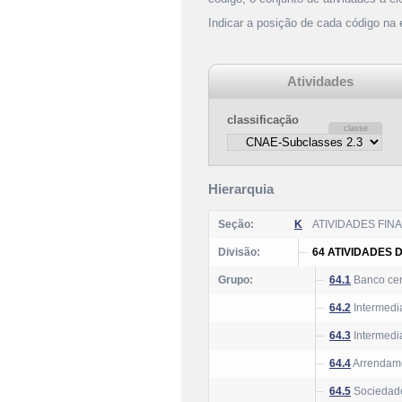
Indicar a posição de cada código na
Atividades
classificação
Hierarquia
Seção:
K
ATIVIDADES FI
Divisão:
64 ATIVIDADES 
Grupo:
64.1
Banco cen
64.2
Intermedia
64.3
Intermedi
64.4
Arrendame
64.5
Sociedade