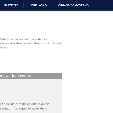
PARTICIPE
LEGISLAÇÃO
ÓRGÃOS DO GOVERNO
statísticas nacionais, para temas
e nos cadastros administrativos do País e
iadas.
entral de dúvidas
ição de uma dada atividade ou de
a partir da especificação de um