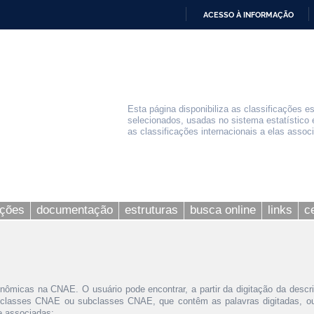
ACESSO À INFORMAÇÃO
IR
PARA
O
CONTEÚDO
Esta página disponibiliza as classificações e
selecionados, usadas no sistema estatístico 
as classificações internacionais a elas assoc
ações
documentação
estruturas
busca online
links
c
nômicas na CNAE. O usuário pode encontrar, a partir da digitação da descr
 classes CNAE ou subclasses CNAE, que contêm as palavras digitadas, ou 
le associadas;