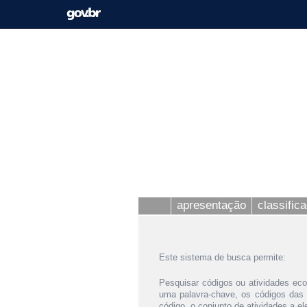
apresentação
classific
Este sistema de busca permite:
Pesquisar códigos ou atividades eco
uma palavra-chave, os códigos das
código, o conjunto de atividades a e