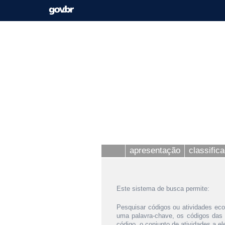
apresentação
classific
Este sistema de busca permite:
Pesquisar códigos ou atividades eco
uma palavra-chave, os códigos das
código, o conjunto de atividades a e