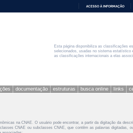
ACESSO À INFORMAÇÃO
IR
PARA
O
CONTEÚDO
Esta página disponibiliza as classificações e
selecionados, usadas no sistema estatístico 
as classificações internacionais a elas assoc
ações
documentação
estruturas
busca online
links
c
nômicas na CNAE. O usuário pode encontrar, a partir da digitação da descr
 classes CNAE ou subclasses CNAE, que contêm as palavras digitadas, ou 
le associadas;