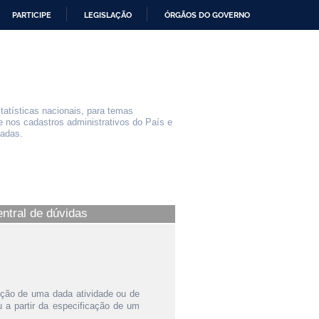
PARTICIPE
LEGISLAÇÃO
ÓRGÃOS DO GOVERNO
statísticas nacionais, para temas
e nos cadastros administrativos do País e
iadas.
entral de dúvidas
ição de uma dada atividade ou de
a partir da especificação de um