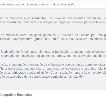
o de máquinas e equipamentos de uso industrial específico
ção de máquinas e equipamentos, inclusive os componentes mecânicos, pa
ral e construção, transporte e elevação de cargas e pessoas, para ventilação,
o de máquinas para uso geral (grupo 28.2), que são as usadas por uma gr
nas de uso específico (grupo 28.6), cujo uso é exclusivo em indústrias 
abricação de ferramentas elétricas, a fabricação de peças para máquinas
e reparação de máquinas e equipamentos produzidos nesta divisão, quando rea
alação, manutenção e reparação de máquinas e equipamentos compreendidos
 33); a instalação, manutenção e reparação de elevadores e escadas rolant
ção de ar refrigerado central (divisão 43); a instalação, reparação e manutenç
ção de aparelhos de ar condicionado domésticos (divisão 95).
Geografia e Estatística