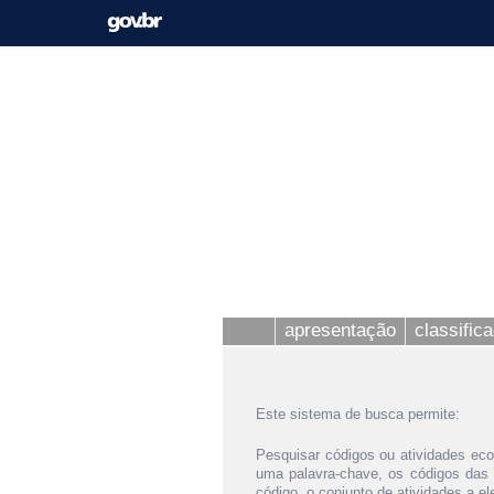
apresentação
classific
Este sistema de busca permite:
Pesquisar códigos ou atividades eco
uma palavra-chave, os códigos das
código, o conjunto de atividades a e