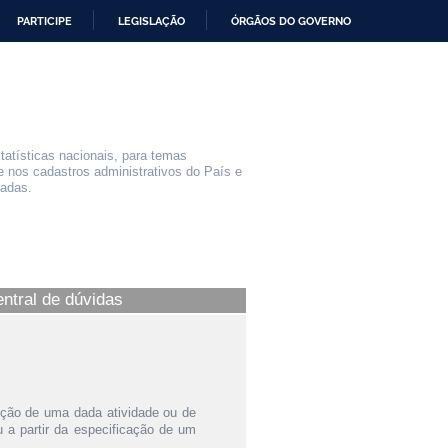
PARTICIPE
LEGISLAÇÃO
ÓRGÃOS DO GOVERNO
statísticas nacionais, para temas
e nos cadastros administrativos do País e
iadas.
entral de dúvidas
ição de uma dada atividade ou de
a partir da especificação de um