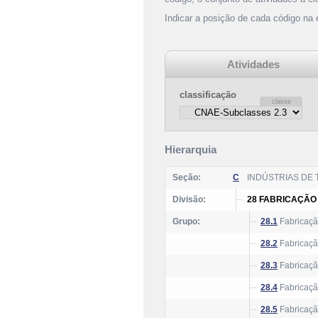
Indicar a posição de cada código na
Atividades
classificação
Hierarquia
Seção:
C
INDÚSTRIAS DE
Divisão:
28 FABRICAÇÃO
Grupo:
28.1
Fabricaçã
28.2
Fabricaçã
28.3
Fabricação
28.4
Fabricaçã
28.5
Fabricaçã