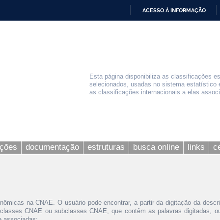
ACESSO À INFORMAÇÃO
IR
PARA
O
CONTEÚDO
Esta página disponibiliza as classificações e
selecionados, usadas no sistema estatístico 
as classificações internacionais a elas assoc
ações
documentação
estruturas
busca online
links
c
nômicas na CNAE. O usuário pode encontrar, a partir da digitação da descr
 classes CNAE ou subclasses CNAE, que contêm as palavras digitadas, ou 
le associadas;