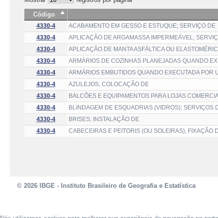
Código
4330-4
ACABAMENTO EM GESSO E ESTUQUE; SERVIÇO DE
4330-4
APLICAÇÃO DE ARGAMASSA IMPERMEÁVEL; SERVI
4330-4
APLICAÇÃO DE MANTA ASFÁLTICA OU ELASTOMÉRIC
4330-4
ARMÁRIOS DE COZINHAS PLANEJADAS QUANDO EX
4330-4
ARMÁRIOS EMBUTIDOS QUANDO EXECUTADA POR U
4330-4
AZULEJOS, COLOCAÇÃO DE
4330-4
BALCÕES E EQUIPAMENTOS PARA LOJAS COMERCIA
4330-4
BLINDAGEM DE ESQUADRIAS (VIDROS); SERVIÇOS 
4330-4
BRISES; INSTALAÇÃO DE
4330-4
CABECEIRAS E PEITORIS (OU SOLEIRAS), FIXAÇÃO 
© 2026 IBGE - Instituto Brasileiro de Geografia e Estatística