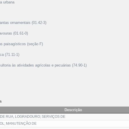
ea urbana
lantas ornamentais (01.42-3)
avouras (01.61-0)
ns paisagísticos (seção F)
ica (71.11-1)
ltoria às atividades agrícolas e pecuárias (74.90-1)
a
Descrição
 DE RUA, LOGRADOURO; SERVIÇOS DE
OL; MANUTENÇÃO DE