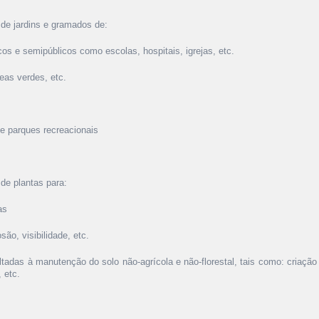
 de jardins e gramados de:
cos e semipúblicos como escolas, hospitais, igrejas, etc.
eas verdes, etc.
e parques recreacionais
 de plantas para:
as
ão, visibilidade, etc.
oltadas à manutenção do solo não-agrícola e não-florestal, tais como: cria
 etc.