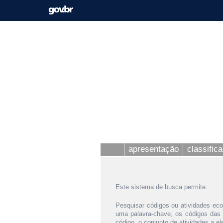
apresentação
classific
Este sistema de busca permite:
Pesquisar códigos ou atividades eco
uma palavra-chave, os códigos das
código, o conjunto de atividades a e