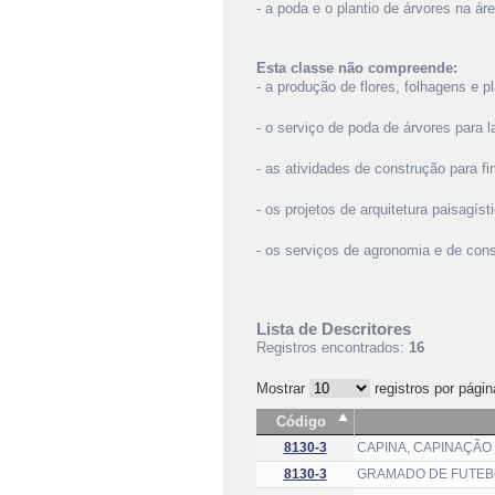
- a poda e o plantio de árvores na ár
Esta classe não compreende:
- a produção de flores, folhagens e p
- o serviço de poda de árvores para l
- as atividades de construção para fi
- os projetos de arquitetura paisagíst
- os serviços de agronomia e de consu
Lista de Descritores
Registros encontrados:
16
Mostrar
registros por págin
Código
8130-3
CAPINA, CAPINAÇÃO
8130-3
GRAMADO DE FUTEB