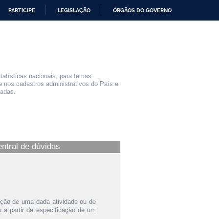
PARTICIPE
LEGISLAÇÃO
ÓRGÃOS DO GOVERNO
statísticas nacionais, para temas
e nos cadastros administrativos do País e
iadas.
entral de dúvidas
ição de uma dada atividade ou de
a partir da especificação de um