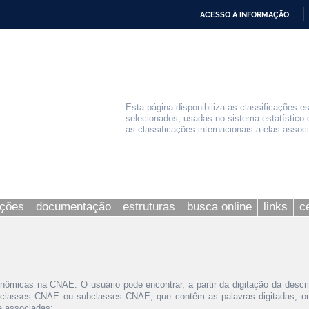
ACESSO À INFORMAÇÃO
IR
PARA
O
CONTEÚDO
Esta página disponibiliza as classificações e
selecionados, usadas no sistema estatístico 
as classificações internacionais a elas assoc
ações
documentação
estruturas
busca online
links
c
nômicas na CNAE. O usuário pode encontrar, a partir da digitação da descr
 classes CNAE ou subclasses CNAE, que contêm as palavras digitadas, ou 
le associadas;