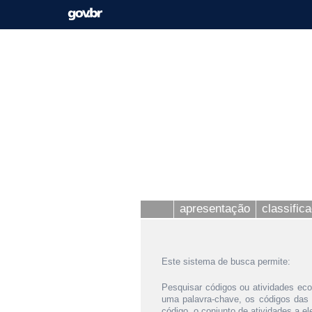
apresentação
classific
Este sistema de busca permite:
Pesquisar códigos ou atividades eco
uma palavra-chave, os códigos das
código, o conjunto de atividades a e