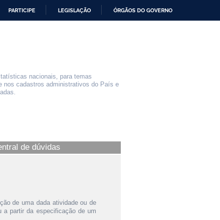
PARTICIPE
LEGISLAÇÃO
ÓRGÃOS DO GOVERNO
statísticas nacionais, para temas
e nos cadastros administrativos do País e
iadas.
entral de dúvidas
ição de uma dada atividade ou de
a partir da especificação de um