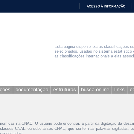
ACESSO À INFORMAÇÃO
IR
PARA
O
CONTEÚDO
Esta página disponibiliza as classificações e
selecionados, usadas no sistema estatístico 
as classificações internacionais a elas assoc
ações
documentação
estruturas
busca online
links
c
nômicas na CNAE. O usuário pode encontrar, a partir da digitação da descr
 classes CNAE ou subclasses CNAE, que contêm as palavras digitadas, ou 
le associadas;