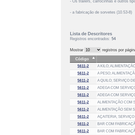
- Os trailers, carrocinhas e outros 
- a fabricação de sorvetes (10.53-8)
Lista de Descritores
Registros encontrados:
54
Mostrar
registros por págin
Código
5611-2
A KILO; ALIMENTAÇÃ
5611-2
A PESO; ALIMENTAÇÃ
5611-2
A QUILO; SERVIÇO D
5611-2
ADEGA COM SERVIÇ
5611-2
ADEGA COM SERVIÇ
5611-2
ALIMENTAÇÃO COM 
5611-2
ALIMENTAÇÃO SEM S
5611-2
AÇAITERIA; SERVIÇ
5611-2
BAR COM FABRICAÇÃ
5611-2
BAR COM FABRICAÇÃ