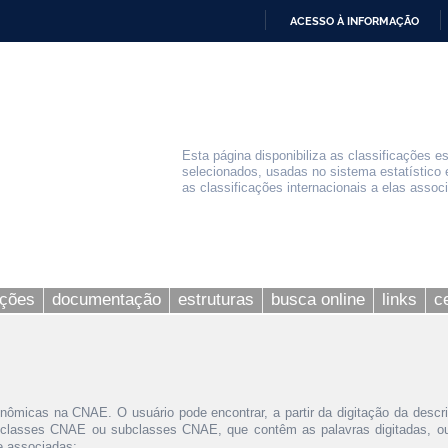
ACESSO À INFORMAÇÃO
IR
PARA
O
CONTEÚDO
Esta página disponibiliza as classificações e
selecionados, usadas no sistema estatístico 
as classificações internacionais a elas assoc
ações
documentação
estruturas
busca online
links
c
nômicas na CNAE. O usuário pode encontrar, a partir da digitação da descr
 classes CNAE ou subclasses CNAE, que contêm as palavras digitadas, ou 
le associadas;