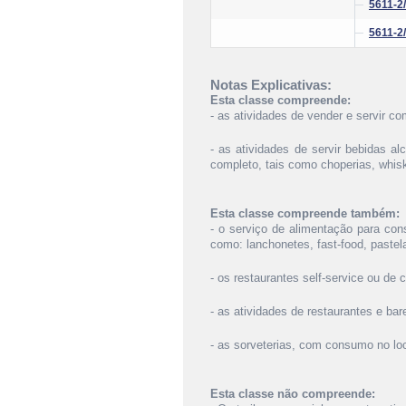
5611-2
5611-2
Notas Explicativas:
Esta classe compreende:
- as atividades de vender e servir c
- as atividades de servir bebidas 
completo, tais como choperias, whis
Esta classe compreende também:
- o serviço de alimentação para co
como: lanchonetes, fast-food, pastel
- os restaurantes self-service ou de 
- as atividades de restaurantes e ba
- as sorveterias, com consumo no loc
Esta classe não compreende: