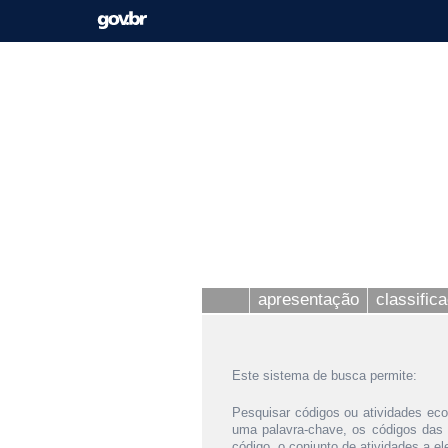
apresentação
classific
Este sistema de busca permite:
Pesquisar códigos ou atividades eco
uma palavra-chave, os códigos das
código, o conjunto de atividades a e