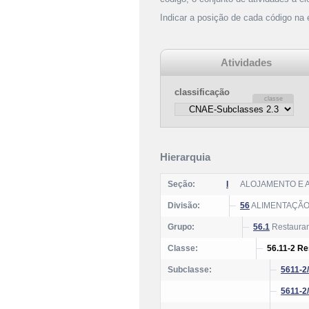
Indicar a posição de cada código na
Atividades
classificação
Hierarquia
Seção:
I
ALOJAMENTO E 
Divisão:
56
ALIMENTAÇÃ
Grupo:
56.1
Restauran
Classe:
56.11-2 Re
Subclasse:
5611-2
5611-2