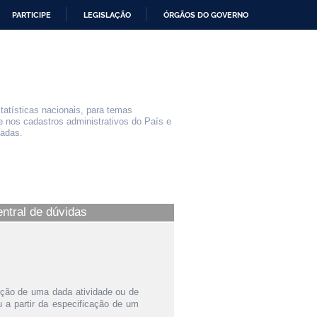
PARTICIPE
LEGISLAÇÃO
ÓRGÃOS DO GOVERNO
statísticas nacionais, para temas
e nos cadastros administrativos do País e
iadas.
entral de dúvidas
ição de uma dada atividade ou de
a partir da especificação de um