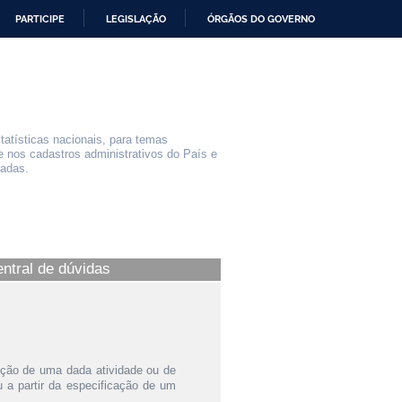
PARTICIPE
LEGISLAÇÃO
ÓRGÃOS DO GOVERNO
statísticas nacionais, para temas
e nos cadastros administrativos do País e
iadas.
entral de dúvidas
ição de uma dada atividade ou de
a partir da especificação de um