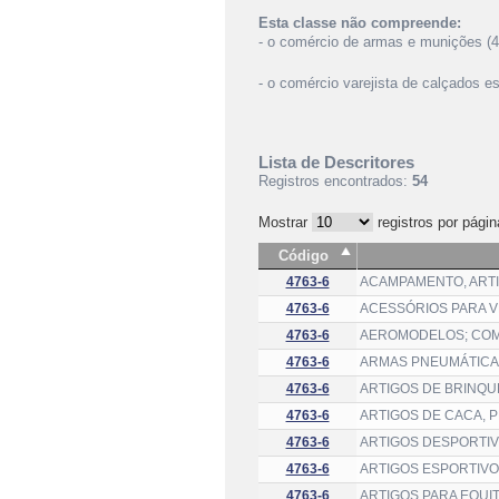
Esta classe não compreende:
- o comércio de armas e munições (4
- o comércio varejista de calçados es
Lista de Descritores
Registros encontrados:
54
Mostrar
registros por págin
Código
4763-6
ACAMPAMENTO, ARTI
4763-6
ACESSÓRIOS PARA V
4763-6
AEROMODELOS; COM
4763-6
ARMAS PNEUMÁTICAS
4763-6
ARTIGOS DE BRINQU
4763-6
ARTIGOS DE CACA, 
4763-6
ARTIGOS DESPORTIV
4763-6
ARTIGOS ESPORTIVO
4763-6
ARTIGOS PARA EQUI