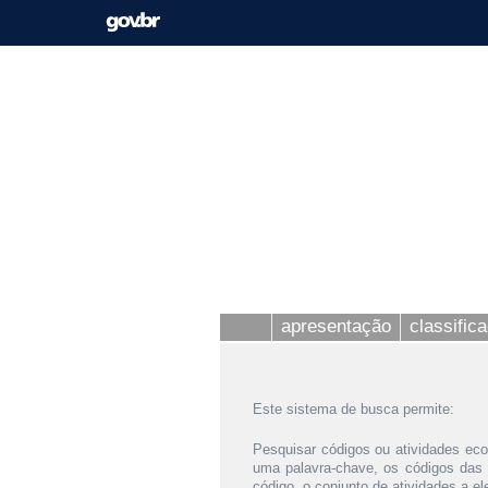
apresentação
classific
Este sistema de busca permite:
Pesquisar códigos ou atividades eco
uma palavra-chave, os códigos das
código, o conjunto de atividades a e