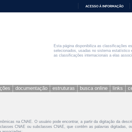
ACESSO À INFORMAÇÃO
IR
PARA
O
CONTEÚDO
Esta página disponibiliza as classificações e
selecionados, usadas no sistema estatístico 
as classificações internacionais a elas assoc
ações
documentação
estruturas
busca online
links
c
nômicas na CNAE. O usuário pode encontrar, a partir da digitação da descr
 classes CNAE ou subclasses CNAE, que contêm as palavras digitadas, ou 
le associadas;