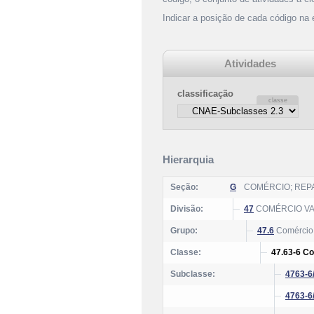
Indicar a posição de cada código na
Atividades
classificação
Hierarquia
Seção:
G
COMÉRCIO; REP
Divisão:
47
COMÉRCIO VA
Grupo:
47.6
Comércio v
Classe:
47.63-6 Co
Subclasse:
4763-6
4763-6