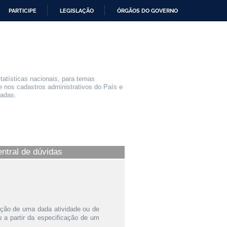
PARTICIPE
LEGISLAÇÃO
ÓRGÃOS DO GOVERNO
statísticas nacionais, para temas
e nos cadastros administrativos do País e
iadas.
entral de dúvidas
ição de uma dada atividade ou de
a partir da especificação de um