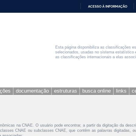
ACESSO À INFORMAÇÃO
IR
PARA
O
CONTEÚDO
Esta página disponibiliza as classificações e
selecionados, usadas no sistema estatístico 
as classificações internacionais a elas assoc
ações
documentação
estruturas
busca online
links
c
nômicas na CNAE. O usuário pode encontrar, a partir da digitação da descr
 classes CNAE ou subclasses CNAE, que contêm as palavras digitadas, ou 
le associadas;