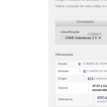
Indicar a posição de cada código na
Atividades
classificação
Hierarquia
Seção:
G
COMÉRCIO; REP
Divisão:
47
COMÉRCIO VA
Grupo:
47.5
Comércio 
47.57-1 Co
Classe:
exceto in
4757-1
Subclasse:
exceto 