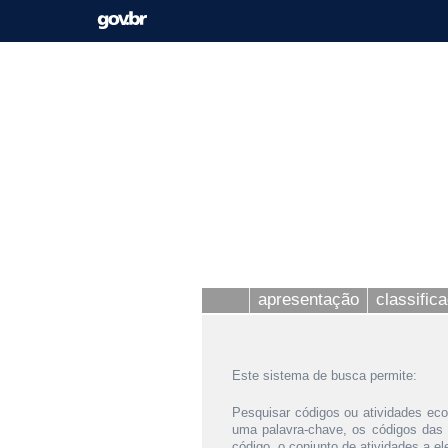
apresentação
classific
Este sistema de busca permite:
Pesquisar códigos ou atividades eco
uma palavra-chave, os códigos das
código, o conjunto de atividades a e