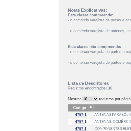
Notas Explicativas:
Esta classe compreende:
- o comércio varejista de peças e ac
- o comércio varejista de antenas, in
Esta classe não compreende:
- o comércio varejista de partes e p
- o comércio varejista de partes e 
Lista de Descritores
Registros encontrados:
10
Mostrar
registros por págin
Código
4757-1
ANTENAS PARABÓLIC
4757-1
ANTENAS; COMÉRCIO
4757-1
COMPONENTES ELET