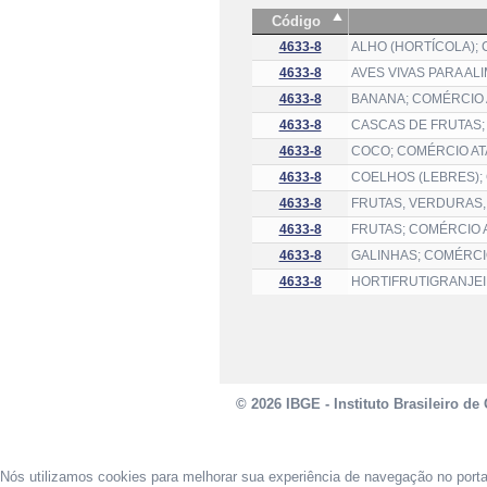
Código
4633-8
ALHO (HORTÍCOLA);
4633-8
AVES VIVAS PARA AL
4633-8
BANANA; COMÉRCIO 
4633-8
CASCAS DE FRUTAS;
4633-8
COCO; COMÉRCIO AT
4633-8
COELHOS (LEBRES);
4633-8
FRUTAS, VERDURAS,
4633-8
FRUTAS; COMÉRCIO 
4633-8
GALINHAS; COMÉRCI
4633-8
HORTIFRUTIGRANJEI
© 2026 IBGE - Instituto Brasileiro de 
Nós utilizamos cookies para melhorar sua experiência de navegação no port