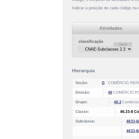
Indicar a posição de cada código na
Atividades
classificação
Hierarquia
Seção:
G
COMÉRCIO; REP
Divisão:
46
COMÉRCIO PO
Grupo:
46.3
Comércio 
Classe:
46.33-8 Co
Subclasse:
4633-8
4633-8