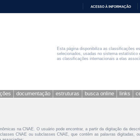
ACESSO À INFORMAÇÃO
IR
PARA
O
CONTEÚDO
Esta página disponibiliza as classificações e
selecionados, usadas no sistema estatístico 
as classificações internacionais a elas assoc
ações
documentação
estruturas
busca online
links
c
nômicas na CNAE. O usuário pode encontrar, a partir da digitação da descr
 classes CNAE ou subclasses CNAE, que contêm as palavras digitadas, ou 
le associadas;