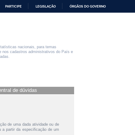
PARTICIPE
LEGISLAÇÃO
ÓRGÃOS DO GOVERNO
statísticas nacionais, para temas
e nos cadastros administrativos do País e
iadas.
entral de dúvidas
ição de uma dada atividade ou de
a partir da especificação de um