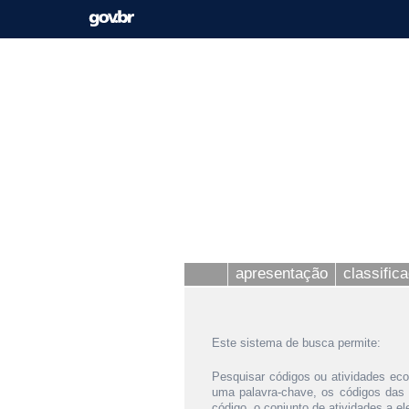
apresentação
classific
Este sistema de busca permite:
Pesquisar códigos ou atividades eco
uma palavra-chave, os códigos das
código, o conjunto de atividades a e