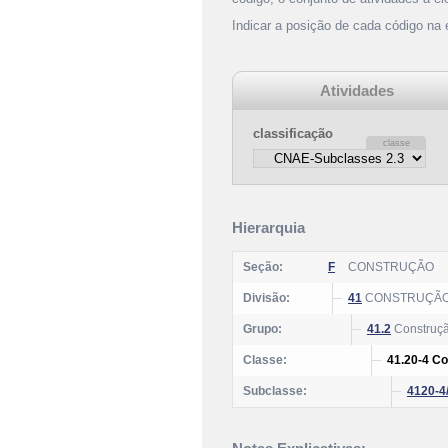
Indicar a posição de cada código na
Atividades
classificação
Hierarquia
Seção:
F
CONSTRUÇÃO
Divisão:
41
CONSTRUÇÃO 
Grupo:
41.2
Construção
Classe:
41.20-4 Co
Subclasse:
4120-4