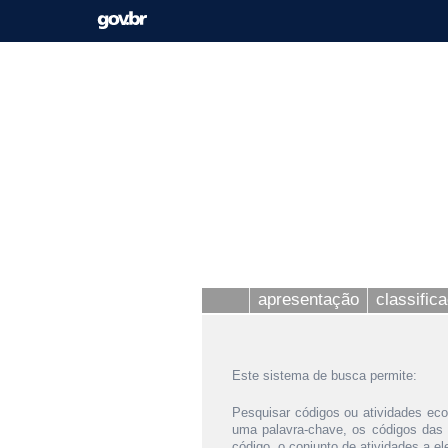
apresentação
classific
Este sistema de busca permite:
Pesquisar códigos ou atividades eco
uma palavra-chave, os códigos das
código, o conjunto de atividades a e