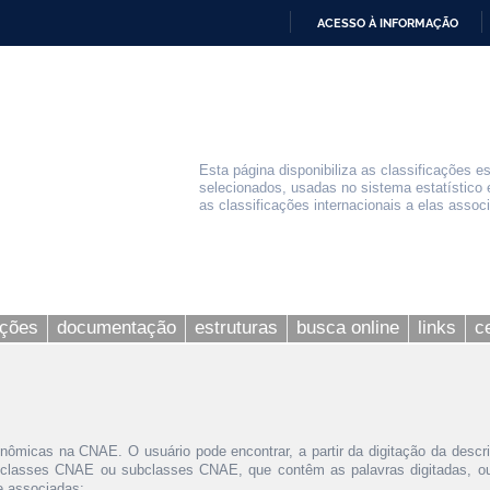
ACESSO À INFORMAÇÃO
IR
PARA
O
CONTEÚDO
Esta página disponibiliza as classificações e
selecionados, usadas no sistema estatístico 
as classificações internacionais a elas assoc
ações
documentação
estruturas
busca online
links
c
nômicas na CNAE. O usuário pode encontrar, a partir da digitação da descr
 classes CNAE ou subclasses CNAE, que contêm as palavras digitadas, ou 
le associadas;