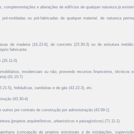
, complementações e alterações de edifícios de qualquer natureza já existe
 pré-moldadas ou pré-fabricadas de qualquer material, de natureza perm
as de madeira (16.22-6), de concreto (23.30-3) ou de estrutura metálica
óprio fabricante
s (25.11-0)
mobiliários, residenciais ou não, provendo recursos financeiros, técnicos 
ria) (41.10-7)
3.21-5), hidráulicas, sanitárias e de gás (43.22-3), etc.
trução (43.30-4)
 e outros por contrato de construção por administração (43.99-1)
etura (projetos arquitetônicos, urbanísticos e paisagísticos) (71.11-1)
genharia (concepção de projetos estruturais e de instalações, supervisã