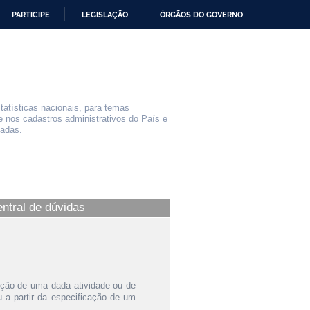
PARTICIPE
LEGISLAÇÃO
ÓRGÃOS DO GOVERNO
statísticas nacionais, para temas
e nos cadastros administrativos do País e
iadas.
entral de dúvidas
ição de uma dada atividade ou de
a partir da especificação de um