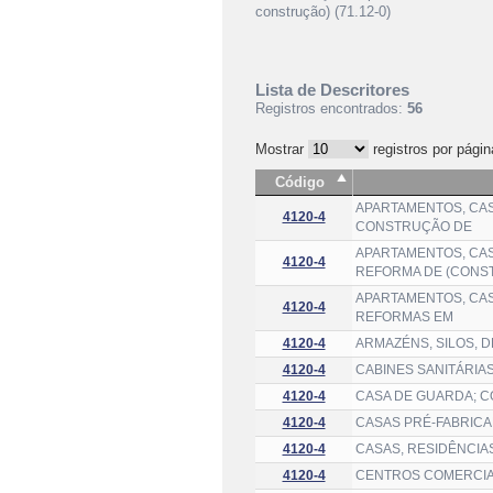
construção) (71.12-0)
Lista de Descritores
Registros encontrados:
56
Mostrar
registros por págin
Código
APARTAMENTOS, CASA
4120-4
CONSTRUÇÃO DE
APARTAMENTOS, CASA
4120-4
REFORMA DE (CONS
APARTAMENTOS, CASA
4120-4
REFORMAS EM
4120-4
ARMAZÉNS, SILOS, 
4120-4
CABINES SANITÁRIA
4120-4
CASA DE GUARDA; 
4120-4
CASAS PRÉ-FABRICA
4120-4
CASAS, RESIDÊNCIA
4120-4
CENTROS COMERCIAI