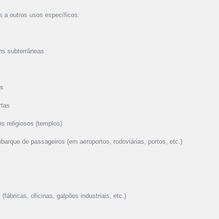
s a outros usos específicos:
ens subterrâneas
os
rtas
ns religiosos (templos)
arque de passageiros (em aeroportos, rodoviárias, portos, etc.)
 (fábricas, oficinas, galpões industriais, etc.)